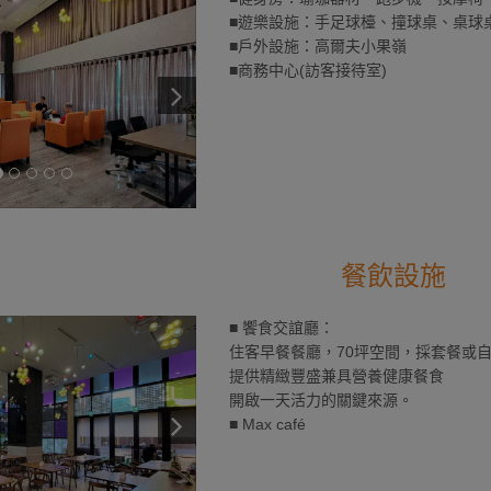
■遊樂設施：手足球檯、撞球桌、桌球
■戶外設施：高爾夫小果嶺
■商務中心(訪客接待室)
餐飲設施
■ 饗食交誼廳：
住客早餐餐廳，70坪空間，採套餐或
提供精緻豐盛兼具營養健康餐食
開啟一天活力的關鍵來源。
■ Max café