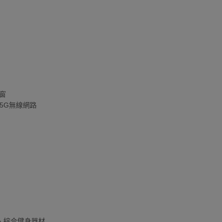
窗
5G無線網路
、綜合健身器材