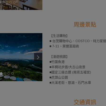
周邊景點
【生活購物】
■ 台茂購物中心、COSTCO、特力家
■ 7-11、萊爾富超商
【漫遊桃園】
■竹圍魚港
■羊稠坑步道/大古山夜景
■國定三級古蹟 (南崁五福宮)
■虎頭山公園
■大溪老街、慈湖、石門水庫
交通資訊