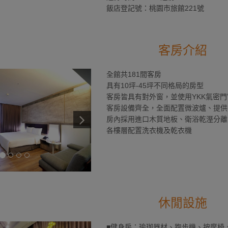
飯店登記號：桃園市旅館221號
客房介紹
全館共181間客房
具有10坪-45坪不同格局的房型
客房皆具有對外窗，並使用YKK氣密門
客房設備齊全，全面配置微波爐、提供
房內採用進口木質地板、衛浴乾溼分離
各樓層配置洗衣機及乾衣機
休閒設施
■健身房：瑜珈器材、跑步機、按摩椅