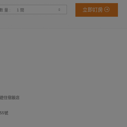
立即訂房
數 量 :
遊住宿飯店
55號