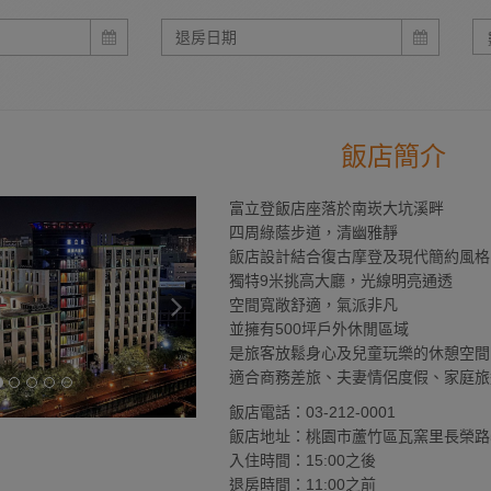
飯店簡介
富立登飯店座落於南崁大坑溪畔
四周綠蔭步道，清幽雅靜
飯店設計結合復古摩登及現代簡約風格
獨特9米挑高大廳，光線明亮通透
空間寬敞舒適，氣派非凡
並擁有500坪戶外休閒區域
是旅客放鬆身心及兒童玩樂的休憩空間
適合商務差旅、夫妻情侶度假、家庭旅
飯店電話：03-212-0001
飯店地址：桃園市蘆竹區瓦窯里長榮路
入住時間：15:00之後
退房時間：11:00之前