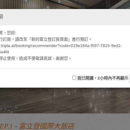
房
賓，您好:
行訂房，請改至「新的富立登訂房頁面」進行預訂。
bw.tripla.ai/booking/recommender?code=019e164a-f597-7815-9ed1-
5e4f4
停止使用，造成不便敬請見諒，謝謝您。
我已閱讀，2小時內不再顯示
-
EP.1
富立登國際大飯店