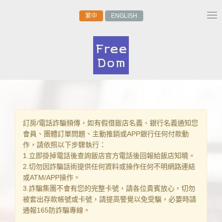
繁中
ENGLISH
Tog
nav
訂房/電話詐騙頻傳，如有假借飯店名義、銀行名義通知您
會員、團體訂單問題、主動推銷或APP銀行任何付款動
作，請依照以下步驟執行：
1.立即掛掉電話後查詢飯店官方電話後回報給飯店知曉。
2.切勿因詐騙話術提供任何資料或操作任何不明網路連結
或ATM/APP操作。
3.詐騙集團不會有您的完整卡號，請各位貴賓放心，切勿
被套出存款帳號或卡號，請提高警覺以免受騙，必要時請
通報165防詐騙專線。