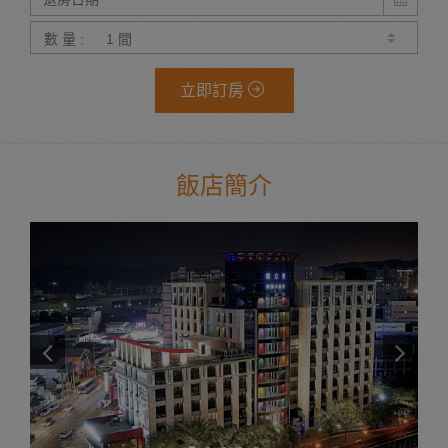
數 量 :
立即訂房
飯店簡介