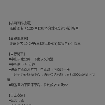
【桃園國際機場】
距離飯店 9 公里(車程約15分鐘)建議搭乘計程車
【高鐵青埔站】
距離飯店 10 公里(車程約15分鐘)建議搭乘計程車
【自行開車】
■中山高速公路：下南崁交流道
■車程約 5-10分鐘
■往蘆竹區南崁方向→中正路→南崁路一段
→經過台茂購物中心→遇長榮路右轉→直行300公尺即可到
達
■設置室內平面停車場，位於飯店B1及B2
【巴士客運】
■台北市區