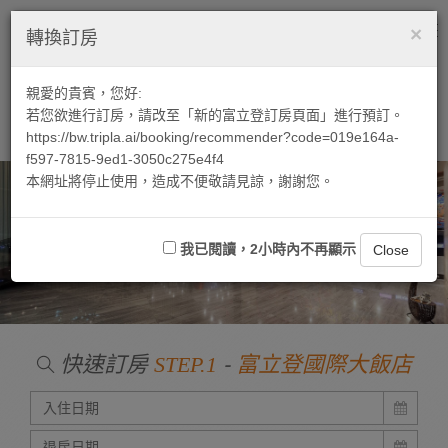
×
繁中
ENGLISH
Tog
轉換訂房
nav
親愛的貴賓，您好:
若您欲進行訂房，請改至「新的富立登訂房頁面」進行預訂。
https://bw.tripla.ai/booking/recommender?code=019e164a-
f597-7815-9ed1-3050c275e4f4
本網址將停止使用，造成不便敬請見諒，謝謝您。
我已閱讀，2小時內不再顯示
Close
快速訂房
-
STEP.1
富立登國際大飯店