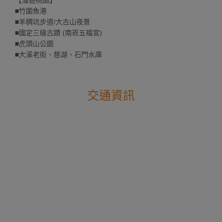
【漫遊桃園】
■竹圍魚港
■羊稠坑步道/大古山夜景
■國定三級古蹟 (南崁五福宮)
■虎頭山公園
■大溪老街、慈湖、石門水庫
交通資訊