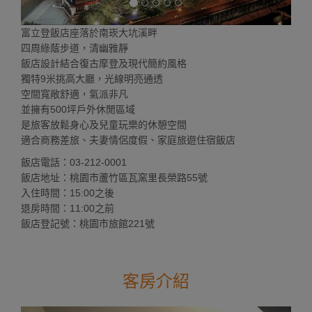
富立登飯店座落於南崁大坑溪畔
四周綠蔭步道，清幽雅靜
飯店設計結合復古摩登及現代簡約風格
獨特9米挑高大廳，光線明亮通透
空間寬敞舒適，氣派非凡
並擁有500坪戶外休閒區域
是旅客放鬆身心及兒童玩樂的休憩空間
適合商務差旅、夫妻情侶度假、家庭旅遊住宿飯店
飯店電話：03-212-0001
飯店地址：桃園市蘆竹區瓦窯里長榮路55號
入住時間：15:00之後
退房時間：11:00之前
飯店登記號：桃園市旅館221號
客房介紹