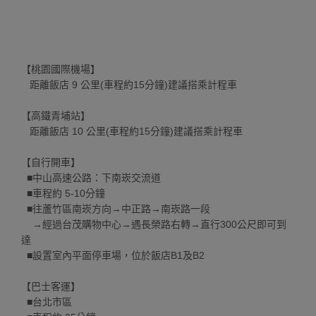
【桃園國際機場】
距離飯店 9 公里(車程約15分鐘)建議搭乘計程車
【高鐵青埔站】
距離飯店 10 公里(車程約15分鐘)建議搭乘計程車
【自行開車】
■中山高速公路：下南崁交流道
■車程約 5-10分鐘
■往蘆竹區南崁方向→中正路→南崁路一段
→經過台茂購物中心→遇長榮路右轉→直行300公尺即可到
達
■設置室內平面停車場，位於飯店B1及B2
【巴士客運】
■台北市區