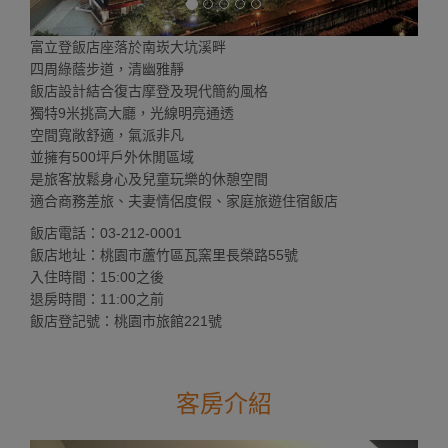
富立登飯店座落於南崁大坑溪畔
四周綠蔭步道，清幽雅靜
飯店設計結合復古摩登及現代簡約風格
獨特9米挑高大廳，光線明亮通透
空間寬敞舒適，氣派非凡
並擁有500坪戶外休閒區域
是旅客放鬆身心及兒童玩樂的休憩空間
適合商務差旅、夫妻情侶度假、家庭旅遊住宿飯店
飯店電話：03-212-0001
飯店地址：桃園市蘆竹區瓦窯里長榮路55號
入住時間：15:00之後
退房時間：11:00之前
飯店登記號：桃園市旅館221號
客房介紹