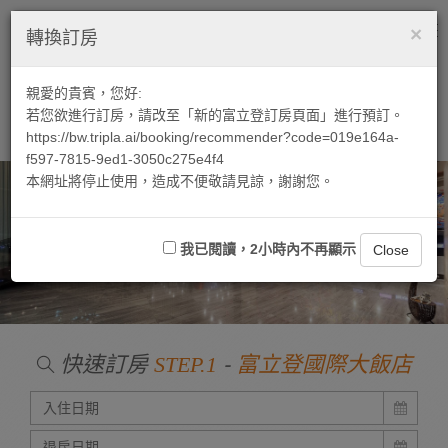
×
繁中
ENGLISH
Tog
轉換訂房
nav
親愛的貴賓，您好:
若您欲進行訂房，請改至「新的富立登訂房頁面」進行預訂。
https://bw.tripla.ai/booking/recommender?code=019e164a-
f597-7815-9ed1-3050c275e4f4
本網址將停止使用，造成不便敬請見諒，謝謝您。
我已閱讀，2小時內不再顯示
Close
快速訂房
-
STEP.1
富立登國際大飯店