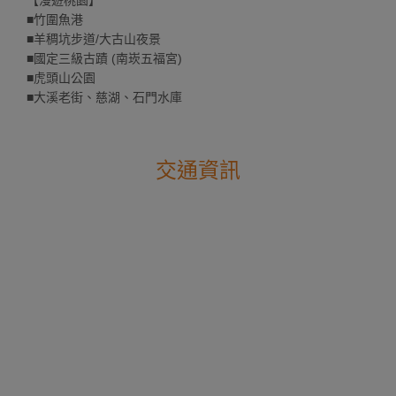
【漫遊桃園】
■竹圍魚港
■羊稠坑步道/大古山夜景
■國定三級古蹟 (南崁五福宮)
■虎頭山公園
■大溪老街、慈湖、石門水庫
交通資訊