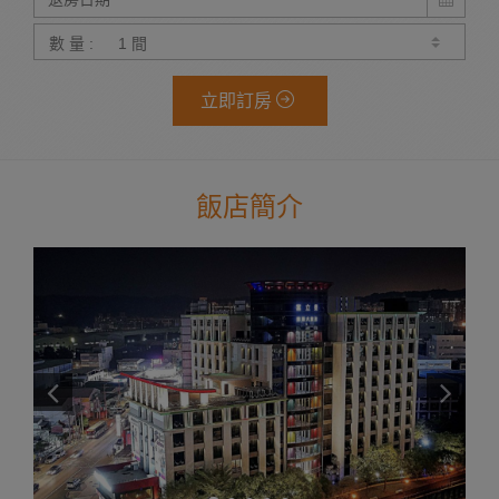
數 量 :
立即訂房
飯店簡介