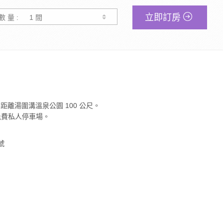
立即訂房
數 量 :
距離湯圍溝溫泉公園 100 公尺。
免費私人停車場。
號