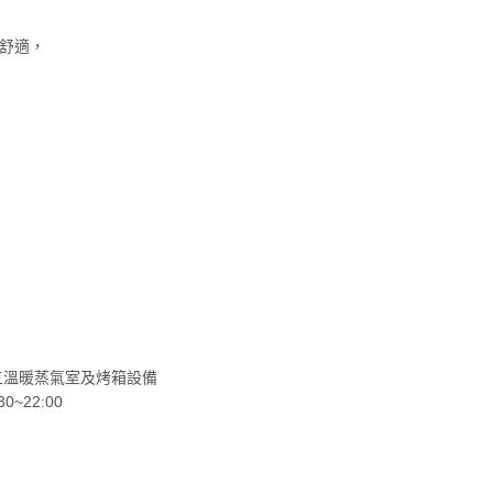
舒適，
區三溫暖蒸氣室及烤箱設備
0~22:00