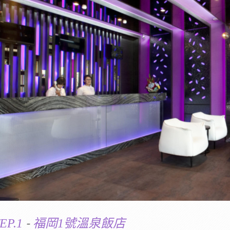
-
EP.1
福岡1號溫泉飯店