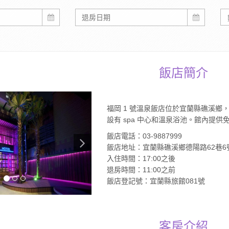
飯店簡介
福岡 1 號溫泉飯店位於宜蘭縣礁溪鄉，
設有 spa 中心和溫泉浴池。館內提供
飯店電話：03-9887999
飯店地址：宜蘭縣礁溪鄉德陽路62巷6
入住時間：17:00之後
退房時間：11:00之前
飯店登記號：宜蘭縣旅館081號
客房介紹