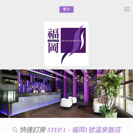
繁中
Tog
nav
快速訂房
-
STEP.1
福岡1號溫泉飯店