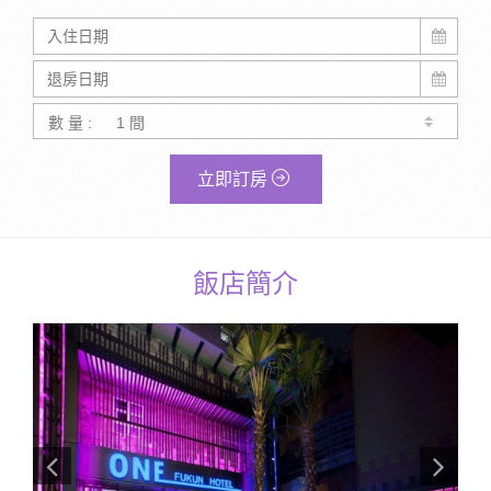
數 量 :
立即訂房
飯店簡介