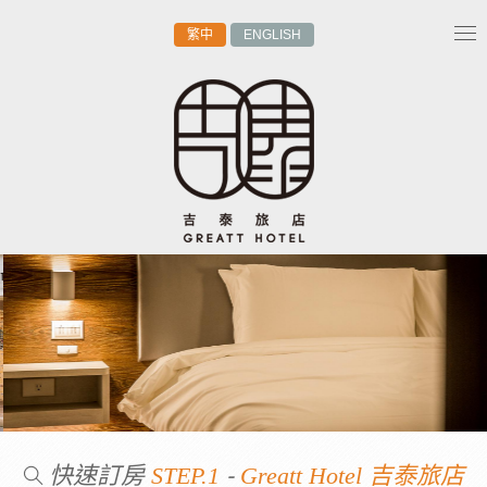
繁中
ENGLISH
Tog
nav
快速訂房
-
STEP.1
Greatt Hotel 吉泰旅店