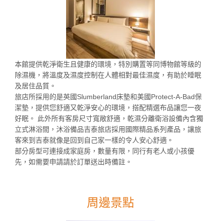
本館提供乾淨衛生且健康的環境，特別購置等同博物館等級的
除濕機，將溫度及濕度控制在人體相對最佳濕度，有助於睡眠
及居住品質。
旅店所採用的是英國Slumberland床墊和美國Protect-A-Bad保
潔墊，提供您舒適又乾淨安心的環境，搭配精選布品讓您一夜
好眠。 此外所有客房尺寸寬敞舒適，乾濕分離衛浴設備內含獨
立式淋浴間，沐浴備品吉泰旅店採用國際精品系列產品，讓旅
客來到吉泰就像是回到自己家一樣的令人安心舒適。
部分房型可連接成家庭房，數量有限，同行有老人或小孩優
先，如需要申請請於訂單送出時備註。
周邊景點