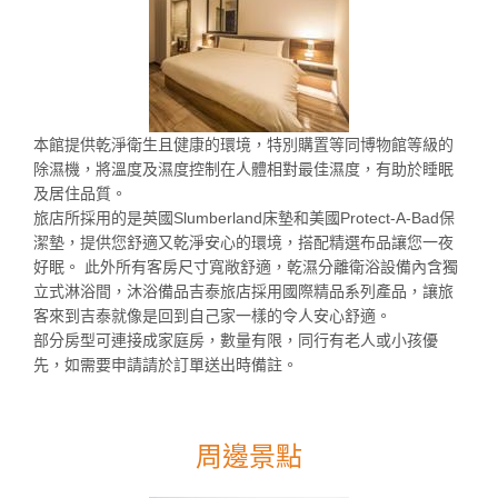
本館提供乾淨衛生且健康的環境，特別購置等同博物館等級的
除濕機，將溫度及濕度控制在人體相對最佳濕度，有助於睡眠
及居住品質。
旅店所採用的是英國Slumberland床墊和美國Protect-A-Bad保
潔墊，提供您舒適又乾淨安心的環境，搭配精選布品讓您一夜
好眠。 此外所有客房尺寸寬敞舒適，乾濕分離衛浴設備內含獨
立式淋浴間，沐浴備品吉泰旅店採用國際精品系列產品，讓旅
客來到吉泰就像是回到自己家一樣的令人安心舒適。
部分房型可連接成家庭房，數量有限，同行有老人或小孩優
先，如需要申請請於訂單送出時備註。
周邊景點