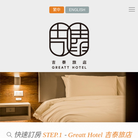
繁中
ENGLISH
Tog
nav
快速訂房
-
STEP.1
Greatt Hotel 吉泰旅店