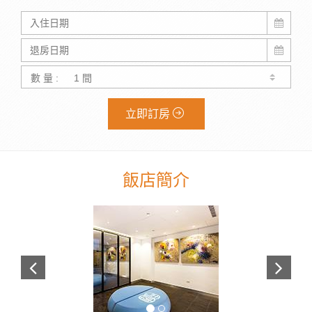
數 量 :
立即訂房
飯店簡介