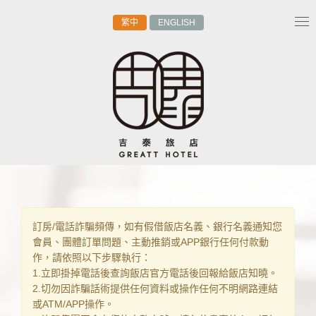
繁中
ENGLISH
Tog
nav
訂房/電話詐騙頻傳，如有假借飯店名義、銀行名義通知您
會員、團體訂單問題、主動推銷或APP銀行任何付款動
作，請依照以下步驟執行：
1.立即掛掉電話後查詢飯店官方電話後回報給飯店知曉。
2.切勿因詐騙話術提供任何資料或操作任何不明網路連結
或ATM/APP操作。