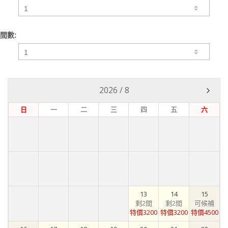
間數:
2026
/
8
日
一
二
三
四
五
六
13
14
15
剩2間
剩2間
可候補
特價3200
特價3200
特價4500