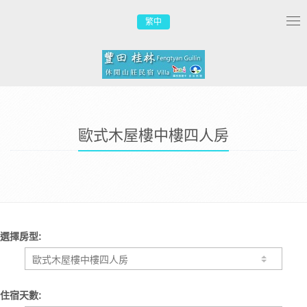
繁中
Tog
nav
歐式木屋樓中樓四人房
選擇房型:
住宿天數: