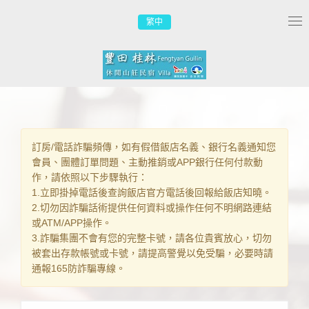
繁中
Tog
nav
訂房/電話詐騙頻傳，如有假借飯店名義、銀行名義通知您
會員、團體訂單問題、主動推銷或APP銀行任何付款動
作，請依照以下步驟執行：
1.立即掛掉電話後查詢飯店官方電話後回報給飯店知曉。
2.切勿因詐騙話術提供任何資料或操作任何不明網路連結
或ATM/APP操作。
3.詐騙集團不會有您的完整卡號，請各位貴賓放心，切勿
被套出存款帳號或卡號，請提高警覺以免受騙，必要時請
通報165防詐騙專線。