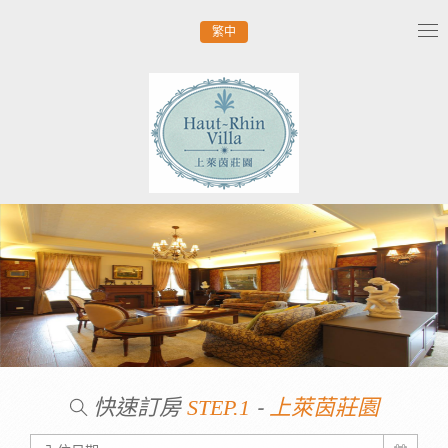
繁中
Tog
nav
快速訂房
-
STEP.1
上萊茵莊園