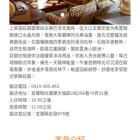
上萊茵莊園建築採古典巴洛克風格，從入口玄關至屋內佈置精
緻進口水晶吊燈，寬敞大客廳陳列古典油畫、復古式壁爐及經
典藝術品。花園種植隨四季更迭的落羽松林，石階步道散佈，
自然生態湖畔，歐風花叢錦簇，猶如置身小歐洲。
莊園住宿提供法國優質沫浴用品，供旅人洗去疲憊心靈，每日
現做歐式早餐，補充一天精神能量。午後悠閒時光可沉浸在歐
風客廳，亦或漫步落雨松林下，眺望田畝綠野，舒適地享受歐
式寧靜莊園。
飯店電話：0919-305-853
飯店地址：宜蘭縣壯圍鄉大福路2段256巷70弄31號
入住時間：15:00之後
退房時間：11:00之前
飯店登記號：宜蘭縣民宿978號
客房介紹