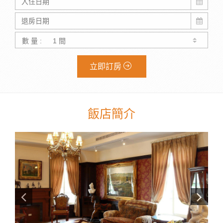
數 量 :
立即訂房
飯店簡介