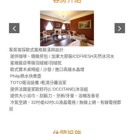
客房皆採歐式風格裝潢與設計:
提供咖啡、精緻茶包 / 加拿大原裝ICEFRESH天然冰河水
星級飯店等級羽絨被/羽絨枕
歐式實木桌椅組 / 沙發 / 進口高級水晶燈
Philip熱水快煮壺
TOTO衛浴設備 /乾濕分離浴室
提供法國皇家歐舒丹(L'OCCITANE)沐浴組
提供大小浴巾、刮鬍刀、牙刷/牙膏、浴帽及香皂
冷氣空調、32吋或42吋LG液晶電視 / 無線上網、有線電視節
目
休閒設施