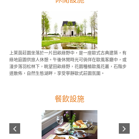
上萊茵莊園坐落於一片田畝綠野中，是一座歐式古典建築，有
綠地庭園供旅人休憩。午後休閒時光可倘佯在歐風客廳中，或
漫步落羽松林下，眺望田畝綠野，花園種植歐風花叢，石階步
道散佈，自然生態湖畔，享受寧靜歐式莊園氛圍。
餐飲設施