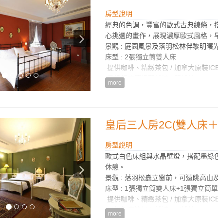
提供大小浴巾、刮鬍刀、牙刷/牙膏
冷氣空調、32吋LG液晶電視 / 無
房型說明
經典的色調，豐富的歐式古典線條，
房型設備
心挑選的畫作，展現濃厚歐式風格，
景觀 : 庭園風景及落羽松林伴黎明曙
床型 : 2張獨立筒雙人床
提供咖啡、精緻茶包 / 加拿大原裝IC
星級飯店等級羽絨被 / 羽絨枕
more
歐式實木桌椅組 / 沙發 / 進口高級水
Philip熱水快煮壺
TOTO衛浴設備/乾濕分離浴室
提供法國皇家歐舒丹(L'OCCITANE)
皇后三人房2C(雙人床＋
提供大小浴巾、刮鬍刀、牙刷/牙膏
冷氣空調、42吋LG液晶電視 / 無
房型說明
歐式白色床組與水晶壁燈，搭配墨綠
房型設備
休憩。
景觀 : 落羽松矗立窗前，可遠眺高山
床型 : 1張獨立筒雙人床+1張獨立筒
提供咖啡、精緻茶包 / 加拿大原裝IC
星級飯店等級羽絨被 / 羽絨枕
more