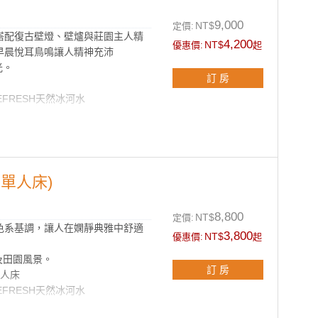
、浴帽及香皂
線上網、有線電視節目
9,000
NT$
定價:
搭配復古壁燈、壁爐與莊園主人精
4,200
NT$
優惠價:
起
早晨悅耳鳥鳴讓人精神充沛
光。
訂 房
EFRESH天然冰河水
晶燈
沐浴組
單人床)
、浴帽及香皂
線上網、有線電視節目
8,800
NT$
定價:
色系基調，讓人在嫻靜典雅中舒適
3,800
NT$
優惠價:
起
及田園風景。
訂 房
單人床
EFRESH天然冰河水