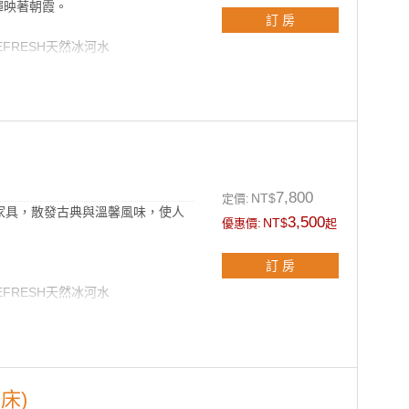
輝映著朝霞。
訂 房
EFRESH天然冰河水
進口高級水晶燈
式泡澡浴缸
沐浴組
、浴帽及香皂
線上網、有線電視節目
7,800
NT$
定價:
家具，散發古典與溫馨風味，使人
3,500
NT$
優惠價:
起
訂 房
EFRESH天然冰河水
沐浴組
床)