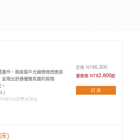
6,300
NT$
定價:
感畫作，兩扇窗戶光線微微透進房
2,800
NT$
優惠價:
起
，呈現出舒適優雅氛圍的房間
光。
訂 房
人)
EFRESH天然冰河水
沐浴組
床)