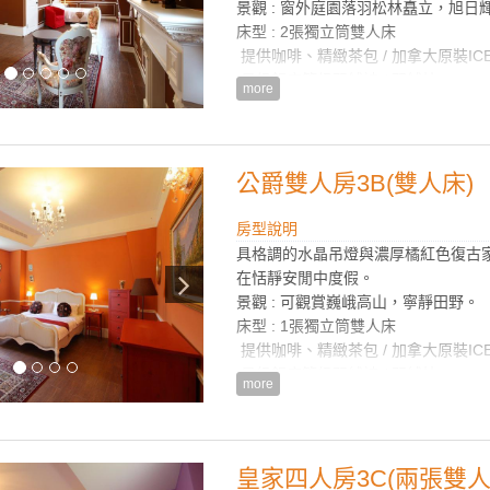
景觀 : 窗外庭園落羽松林矗立，旭日
床型 : 2張獨立筒雙人床
提供咖啡、精緻茶包 / 加拿大原裝IC
星級飯店等級羽絨被 / 羽絨枕
more
歐式實木桌椅組 / 沙發 / 貴妃椅 / 
Philip熱水快煮壺
TOTO衛浴設備、乾濕分離浴室、歐
提供法國皇家歐舒丹(L'OCCITANE)
公爵雙人房3B(雙人床)
提供大小浴巾、刮鬍刀、牙刷/牙膏
冷氣空調、42吋LG液晶電視 / 無
房型說明
具格調的水晶吊燈與濃厚橘紅色復古
房型設備
在恬靜安閒中度假。
景觀 : 可觀賞巍峨高山，寧靜田野。
床型 : 1張獨立筒雙人床
提供咖啡、精緻茶包 / 加拿大原裝IC
星級飯店等級羽絨被 / 羽絨枕
more
歐式實木桌椅組 / 進口高級水晶燈
Philip熱水快煮壺
TOTO衛浴設備、乾濕分離浴室
提供法國皇家歐舒丹(L'OCCITANE)
皇家四人房3C(兩張雙人