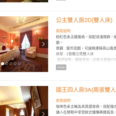
歐式實木桌椅組 / 沙發 / 進口高級水
Philip熱水快煮壺
TOTO衛浴設備、乾濕分離浴室
提供法國皇家歐舒丹(L'OCCITANE)
公主雙人房2D(雙人床)
提供大小浴巾、刮鬍刀、牙刷/牙膏
冷氣空調、42吋LG液晶電視 / 無
房型說明
粉紅色系主題風格，搭配浪漫燈飾，
房型設備
圍。
景觀 : 窗外田園，可遠眺連綿高山風
床型 : 1張獨立筒雙人床
提供咖啡、精緻茶包 / 加拿大原裝IC
星級飯店等級羽絨被 / 羽絨枕
more
歐式實木桌椅組 / 沙發 / 進口高級水
Philip熱水快煮壺
TOTO衛浴設備、乾濕分離浴室
提供法國皇家歐舒丹(L'OCCITANE)
國王四人房3A(兩張雙人
提供大小浴巾、刮鬍刀、牙刷/牙膏
冷氣空調、42吋LG液晶電視 / 無
房型說明
咖啡色系主軸及具質感傢俱，搭配復
讓人在閒暇中享受歐式慵懶典雅氣氛
房型設備