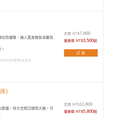
晶燈
沐浴組
、浴帽及香皂
線上網、有線電視節目
7,800
NT$
定價:
繽紛而優雅，讓人置身雅致溫馨氛
3,500
NT$
優惠價:
起
景。
訂 房
EFRESH天然冰河水
晶燈
沐浴組
床)
、浴帽及香皂
線上網、有線電視節目
11,800
NT$
定價:
古壁爐，特大空間沉穩而大器，可
5,800
NT$
優惠價:
起
。