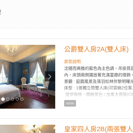
型
公爵雙人房2A(雙人床)
房型說明
沈穩而典雅的藍色為主色調，吊掛質
內，床頭兩側擺放著充滿童趣的燈飾
景觀 : 庭園風景及落羽松林伴黎明曙
床型 : 1張獨立筒雙人床(可容納2位客
提供咖啡、精緻茶包 / 加拿大原裝IC
星級飯店等級羽絨被 / 羽絨枕
more
歐式實木桌椅組/進口高級水晶燈
Philip熱水快煮壺
TOTO衛浴設備 / 乾濕分離浴室
提供法國皇家歐舒丹(L'OCCITANE)
皇家四人房2B(兩張雙人