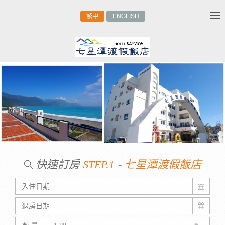
繁中
ENGLISH
Tog
nav
快速訂房
-
STEP.1
七星潭渡假飯店