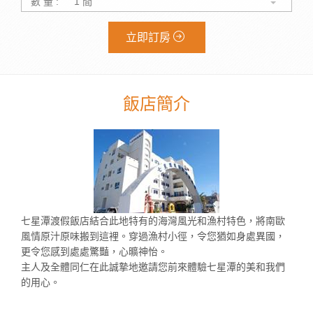
數 量 :
立即訂房
飯店簡介
七星潭渡假飯店結合此地特有的海灣風光和漁村特色，將南歐
風情原汁原味搬到這裡。穿過漁村小徑，令您猶如身處異國，
更令您感到處處驚豔，心曠神怡。
主人及全體同仁在此誠摯地邀請您前來體驗七星潭的美和我們
的用心。