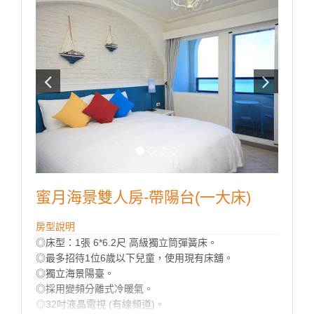
蜜月海景雙人房-帶陽台(一大床)
房型說明
◎床型：1張 6*6.2尺 高級獨立筒彈簧床。
◎最多招待1位6歲以下兒童，使用現有床舖。
◎獨立海景陽臺。
◎採用變頻分離式冷暖氣。
◎32吋液晶電視 (有線頻道)。