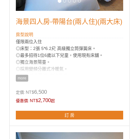
海景四人房-帶陽台(兩人住)(兩大床)
房型說明
僅限兩位入住
◎床型：2張 5*6.2尺 高級獨立筒彈簧床。
◎最多招待1位6歲以下兒童，使用現有床舖。
◎獨立海景陽臺。
◎採用變頻分離式冷暖氣。
◎32吋液晶電視 (有線頻道)。
more
◎免費Wi-Fi上網。
◎乾濕分離獨立衛浴。
6,500
NT$
定價:
◎寬廣平面停車場。
2,700
NT$
優惠價:
起
◎房內提供：小冰箱 / 盥洗用品 / 吹風機 / 電熱水瓶 / 茶
包 / 咖啡包 / 礦泉水 / 舒適乾淨羽毛被品。
訂 房
房型設備