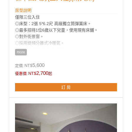
房型說明
僅限三位入住
◎床型：2張 5*6.2尺 高級獨立筒彈簧床。
◎最多招待1位6歲以下兒童，使用現有床舖。
◎對外街景窗。
◎採用變頻分離式冷暖氣。
◎32吋液晶電視 (有線頻道)。
more
◎免費Wi-Fi上網。
◎乾濕分離獨立衛浴。
5,600
NT$
定價:
◎寬廣平面停車場。
2,700
NT$
優惠價:
起
◎房內提供：小冰箱 / 盥洗用品 / 吹風機 / 電熱水瓶 / 茶
包 / 咖啡包 / 礦泉水 / 舒適乾淨羽毛被品。
訂 房
房型設備