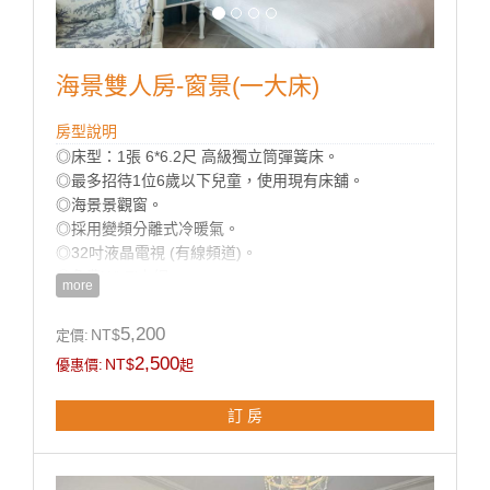
海景雙人房-窗景(一大床)
房型說明
◎床型：1張 6*6.2尺 高級獨立筒彈簧床。
◎最多招待1位6歲以下兒童，使用現有床舖。
◎海景景觀窗。
◎採用變頻分離式冷暖氣。
◎32吋液晶電視 (有線頻道)。
◎免費Wi-Fi上網。
more
◎乾濕分離獨立衛浴。
◎寬廣平面停車場。
5,200
NT$
定價:
◎房內提供：小冰箱 / 盥洗用品 / 吹風機 / 電熱水瓶 / 茶
2,500
NT$
優惠價:
起
包 / 咖啡包 / 礦泉水 / 舒適乾淨羽毛被品。
訂 房
房型設備