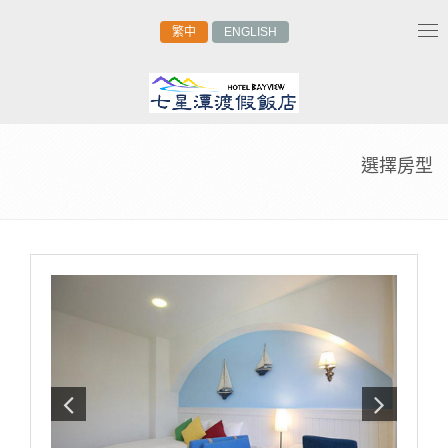
繁中
ENGLISH
Tog
nav
選擇房型