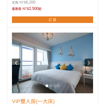
◎乾濕分離獨立衛浴。
6,200
NT$
定價:
◎寬廣平面停車場。
2,500
NT$
優惠價:
起
◎房內提供：小冰箱 / 盥洗用品 / 吹風機 / 電熱水瓶 / 茶
包 / 咖啡包 / 礦泉水 / 舒適乾淨羽毛被品。
訂 房
房型設備
VIP雙人房(一大床)