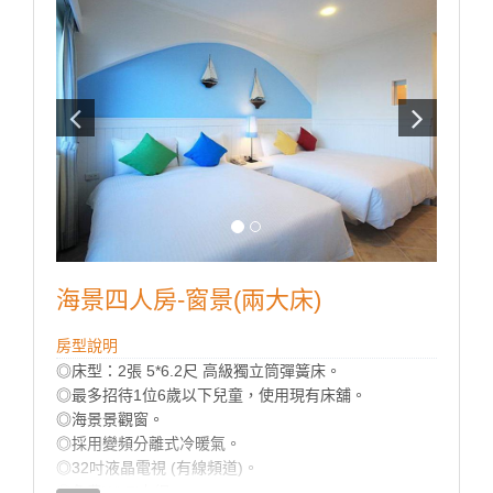
海景四人房-窗景(兩大床)
房型說明
◎床型：2張 5*6.2尺 高級獨立筒彈簧床。
◎最多招待1位6歲以下兒童，使用現有床舖。
◎海景景觀窗。
◎採用變頻分離式冷暖氣。
◎32吋液晶電視 (有線頻道)。
◎免費Wi-Fi上網。