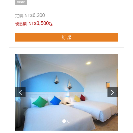
more
◎乾濕分離獨立衛浴。
◎寬廣平面停車場。
6,200
NT$
定價:
◎房內提供：小冰箱 / 盥洗用品 / 吹風機 / 電熱水瓶 / 茶
3,500
NT$
優惠價:
起
包 / 咖啡包 / 礦泉水 / 舒適乾淨羽毛被品。
訂 房
房型設備