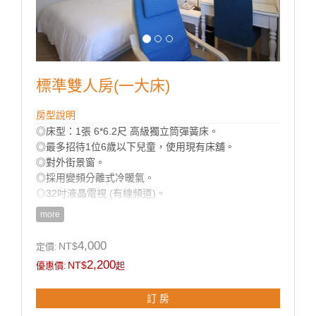
標準雙人房(一大床)
房型說明
◎床型：1張 6*6.2尺 高級獨立筒彈簧床。
◎最多招待1位6歲以下兒童，使用現有床舖。
◎對外街景窗。
◎採用變頻分離式冷暖氣。
◎32吋液晶電視 (有線頻道)。
◎免費Wi-Fi上網。
more
◎乾濕分離獨立衛浴。
◎寬廣平面停車場。
4,000
NT$
定價:
◎房內提供：小冰箱 / 盥洗用品 / 吹風機 / 電熱水瓶 / 茶
2,200
NT$
優惠價:
起
包 / 咖啡包 / 礦泉水 /
舒適乾淨羽毛被品。
訂 房
房型設備