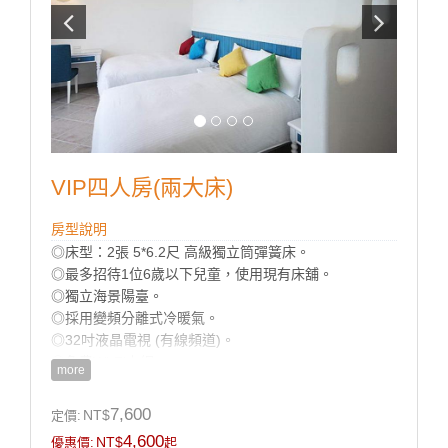
VIP四人房(兩大床)
房型說明
◎床型：2張 5*6.2尺 高級獨立筒彈簧床。
◎最多招待1位6歲以下兒童，使用現有床舖。
◎獨立海景陽臺。
◎採用變頻分離式冷暖氣。
◎32吋液晶電視 (有線頻道)。
◎免費Wi-Fi上網。
more
◎乾濕分離獨立衛浴及古典浴缸。
◎寬廣平面停車場。
7,600
NT$
定價:
◎房內提供：小冰箱 / 盥洗用品 / 吹風機 / 電熱水瓶 / 茶
4,600
NT$
優惠價:
起