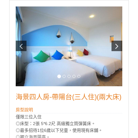
海景四人房-帶陽台(三人住)(兩大床)
房型說明
僅限三位入住
◎床型：2張 5*6.2尺 高級獨立筒彈簧床。
◎最多招待1位6歲以下兒童，使用現有床舖。
◎獨立海景陽臺。