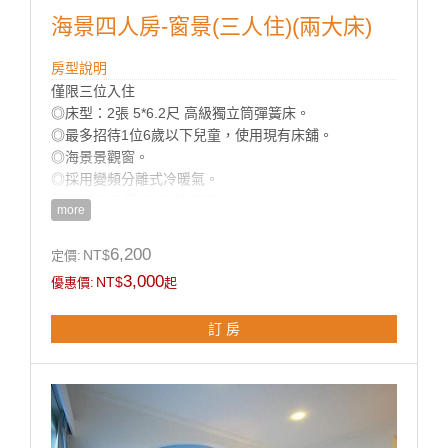
海景四人房-窗景(三人住)(兩大床)
房型說明
僅限三位入住
◎床型：2張 5*6.2尺 高級獨立筒彈簧床。
◎最多招待1位6歲以下兒童，使用現有床舖。
◎海景景觀窗。
◎採用變頻分離式冷暖氣。
◎32吋液晶電視 (有線頻道)。
more
◎免費Wi-Fi上網。
◎乾濕分離獨立衛浴。
6,200
NT$
定價:
◎寬廣平面停車場。
3,000
NT$
優惠價:
起
◎房內提供：小冰箱 / 盥洗用品 / 吹風機 / 電熱水瓶 / 茶
包 / 咖啡包 / 礦泉水 / 舒適乾淨羽毛被品。
訂 房
房型設備