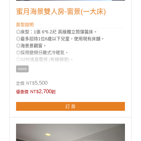
蜜月海景雙人房-窗景(一大床)
房型說明
◎床型：1張 6*6.2尺 高級獨立筒彈簧床。
◎最多招待1位6歲以下兒童，使用現有床舖。
◎海景景觀窗。
◎採用變頻分離式冷暖氣。
◎32吋液晶電視 (有線頻道)。
◎免費Wi-Fi上網。
more
◎乾濕分離獨立衛浴及古典浴缸。
◎寬廣平面停車場。
5,500
NT$
定價:
◎房內提供：小冰箱 / 盥洗用品 / 吹風機 / 電熱水瓶 / 茶
2,700
NT$
優惠價:
起
包 / 咖啡包 / 礦泉水 / 舒適乾淨羽毛被品。
訂 房
房型設備