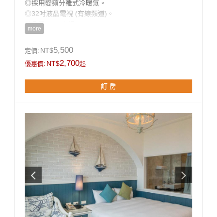
◎採用變頻分離式冷暖氣。
◎32吋液晶電視 (有線頻道)。
◎免費Wi-Fi上網。
more
◎乾濕分離獨立衛浴。
◎寬廣平面停車場。
5,500
NT$
定價:
◎房內提供：小冰箱 / 盥洗用品 / 吹風機 / 電熱水瓶 / 茶
2,700
NT$
優惠價:
起
包 / 咖啡包 / 礦泉水 / 舒適乾淨羽毛被品。
訂 房
房型設備