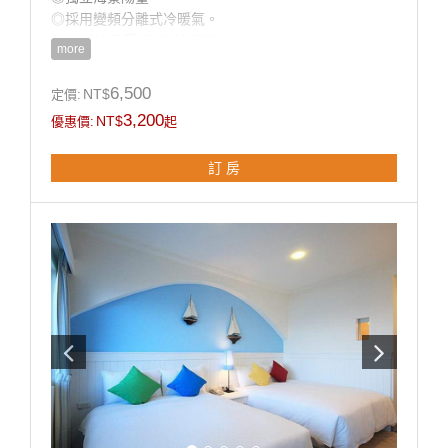
◎採用變頻分離式冷暖氣。
◎32吋液晶電視 (有線頻道)。
more
◎免費Wi-Fi上網。
◎乾濕分離獨立衛浴。
6,500
NT$
定價:
◎寬廣平面停車場。
3,200
NT$
優惠價:
起
◎房內提供：小冰箱 / 盥洗用品 / 吹風機 / 電熱水瓶 / 茶
包 / 咖啡包 / 礦泉水 / 舒適乾淨羽毛被品。
訂 房
房型設備