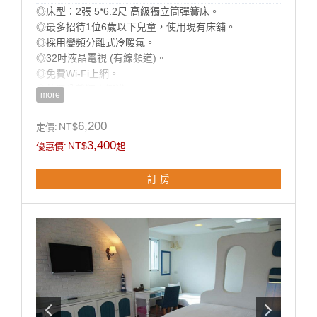
◎床型：2張 5*6.2尺 高級獨立筒彈簧床。
◎最多招待1位6歲以下兒童，使用現有床舖。
◎採用變頻分離式冷暖氣。
◎32吋液晶電視 (有線頻道)。
◎免費Wi-Fi上網。
◎乾濕分離獨立衛浴。
more
◎寬廣平面停車場。
◎房內提供：小冰箱 / 盥洗用品 / 吹風機 / 電熱水瓶 / 茶
6,200
NT$
定價:
包 / 咖啡包 / 礦泉水 / 舒適乾淨羽毛被品。
3,400
NT$
優惠價:
起
房型設備
訂 房