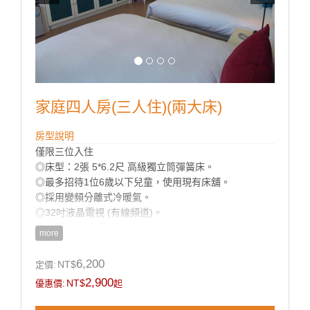
家庭四人房(三人住)(兩大床)
房型說明
僅限三位入住
◎床型：2張 5*6.2尺 高級獨立筒彈簧床。
◎最多招待1位6歲以下兒童，使用現有床舖。
◎採用變頻分離式冷暖氣。
◎32吋液晶電視 (有線頻道)。
◎免費Wi-Fi上網。
more
◎乾濕分離獨立衛浴。
◎寬廣平面停車場。
6,200
NT$
定價:
◎房內提供：小冰箱 / 盥洗用品 / 吹風機 / 電熱水瓶 / 茶
2,900
NT$
優惠價:
起
包 / 咖啡包 / 礦泉水 / 舒適乾淨羽毛被品。