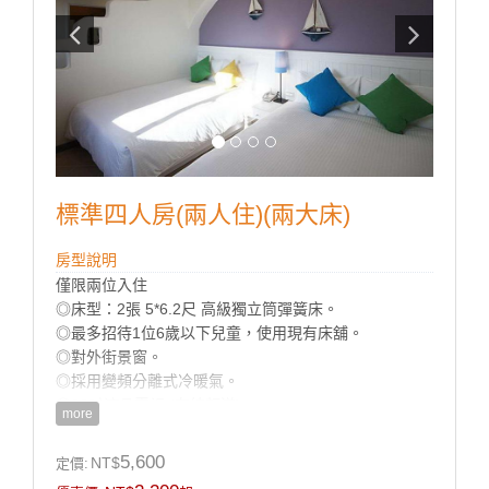
標準四人房(兩人住)(兩大床)
房型說明
僅限兩位入住
◎床型：2張 5*6.2尺 高級獨立筒彈簧床。
◎最多招待1位6歲以下兒童，使用現有床舖。
◎對外街景窗。
◎採用變頻分離式冷暖氣。
◎32吋液晶電視 (有線頻道)。
more
◎免費Wi-Fi上網。
◎乾濕分離獨立衛浴。
5,600
NT$
定價:
◎寬廣平面停車場。