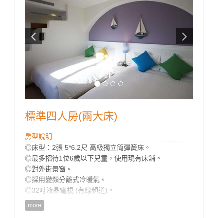
標準四人房(兩大床)
房型說明
◎床型：2張 5*6.2尺 高級獨立筒彈簧床。
◎最多招待1位6歲以下兒童，使用現有床舖。
◎對外街景窗。
◎採用變頻分離式冷暖氣。
◎32吋液晶電視 (有線頻道)。
◎免費Wi-Fi上網。
more
◎乾濕分離獨立衛浴。