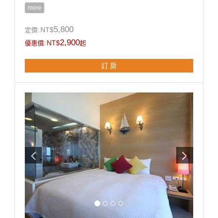
◎免費Wi-Fi上網。
more
◎乾濕分離獨立衛浴及古典浴缸。
◎寬廣平面停車場。
5,800
NT$
定價:
◎房內提供：小冰箱 / 盥洗用品 / 吹風機 / 電熱水瓶 / 茶
2,900
NT$
優惠價:
起
包 / 咖啡包 / 礦泉水 / 舒適乾淨羽毛被品。
訂 房
房型設備