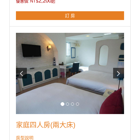
2,200
NT$
優惠價:
起
◎房內提供：小冰箱 / 盥洗用品 / 吹風機 / 電熱水瓶 / 茶
包 / 咖啡包 / 礦泉水 / 舒適乾淨羽毛被品。
訂 房
房型設備
家庭四人房(兩大床)
房型說明