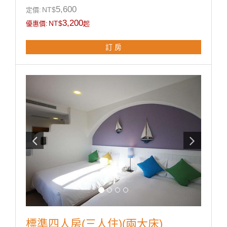
◎寬廣平面停車場。
5,600
NT$
定價:
◎房內提供：小冰箱 / 盥洗用品 / 吹風機 / 電熱水瓶 / 茶
3,200
NT$
優惠價:
起
包 / 咖啡包 / 礦泉水 / 舒適乾淨羽毛被品。
訂 房
房型設備
標準四人房(三人住)(兩大床)