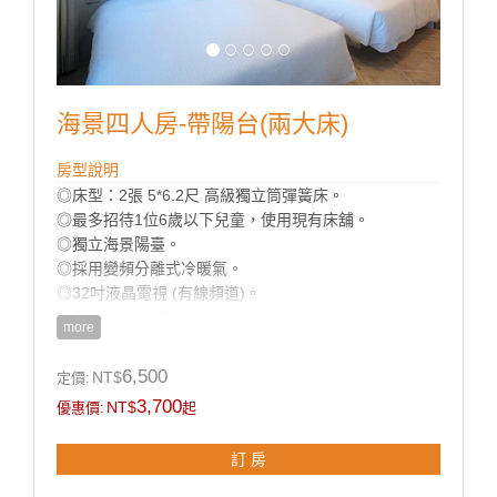
海景四人房-帶陽台(兩大床)
房型說明
◎床型：2張 5*6.2尺 高級獨立筒彈簧床。
◎最多招待1位6歲以下兒童，使用現有床舖。
◎獨立海景陽臺。
◎採用變頻分離式冷暖氣。
◎32吋液晶電視 (有線頻道)。
◎免費Wi-Fi上網。
more
◎乾濕分離獨立衛浴。
◎寬廣平面停車場。
6,500
NT$
定價:
◎房內提供：小冰箱 / 盥洗用品 / 吹風機 / 電熱水瓶 / 茶
3,700
NT$
優惠價:
起
包 / 咖啡包 / 礦泉水 / 舒適乾淨羽毛被品。
訂 房
房型設備