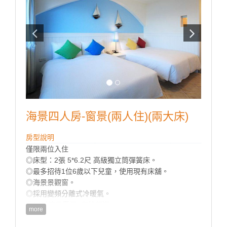
海景四人房-窗景(兩人住)(兩大床)
房型說明
僅限兩位入住
◎床型：2張 5*6.2尺 高級獨立筒彈簧床。
◎最多招待1位6歲以下兒童，使用現有床舖。
◎海景景觀窗。
◎採用變頻分離式冷暖氣。
◎32吋液晶電視 (有線頻道)。
more
◎免費Wi-Fi上網。