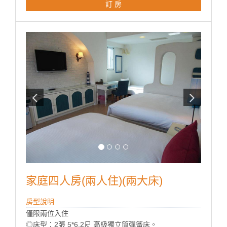
訂 房
房型設備
家庭四人房(兩人住)(兩大床)
房型說明
僅限兩位入住
◎床型：2張 5*6.2尺 高級獨立筒彈簧床。