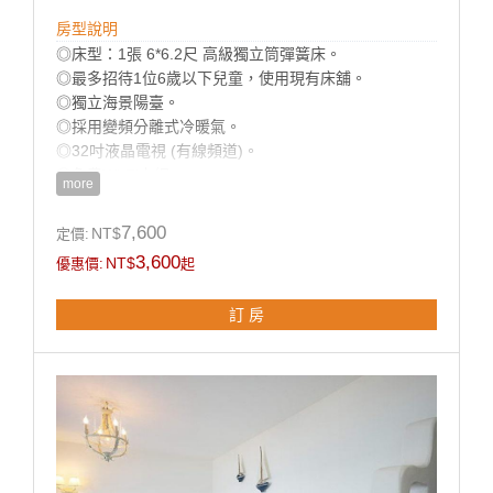
房型說明
◎床型：1張 6*6.2尺 高級獨立筒彈簧床。
◎最多招待1位6歲以下兒童，使用現有床舖。
◎獨立海景陽臺。
◎採用變頻分離式冷暖氣。
◎32吋液晶電視 (有線頻道)。
◎免費Wi-Fi上網。
more
◎乾濕分離獨立衛浴及按摩浴缸。
◎寬廣平面停車場。
7,600
NT$
定價:
◎房內提供：小冰箱 / 盥洗用品 / 吹風機 / 電熱水瓶 / 茶
3,600
NT$
優惠價:
起
包 / 咖啡包 / 礦泉水 / 舒適乾淨羽毛被品。
訂 房
房型設備