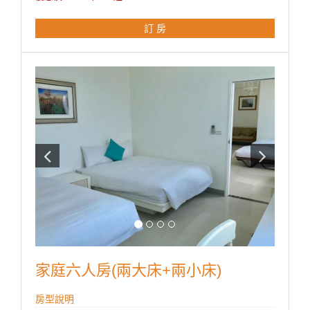
包 / 咖啡包 / 礦泉水 / 舒適乾淨羽毛被品。
訂 房
房型設備
家庭六人房(兩大床+兩小床)
房型說明