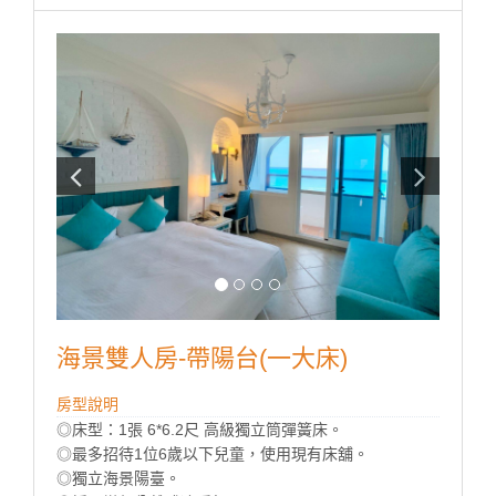
海景雙人房-帶陽台(一大床)
房型說明
◎床型：1張 6*6.2尺 高級獨立筒彈簧床。
◎最多招待1位6歲以下兒童，使用現有床舖。
◎獨立海景陽臺。