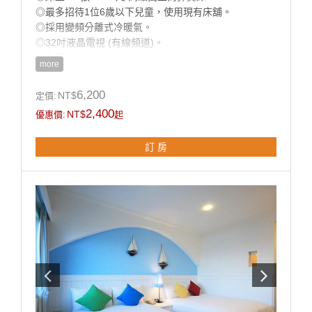
◎最多招待1位6歲以下兒童，使用現有床舖。
◎採用變頻分離式冷暖氣。
◎32吋液晶電視 (有線頻道)。
◎免費Wi-Fi上網。
more
◎乾濕分離獨立衛浴。
◎寬廣平面停車場。
6,200
NT$
定價:
◎房內提供：小冰箱 / 盥洗用品 / 吹風機 / 電熱水瓶 / 茶
2,400
NT$
優惠價:
起
包 / 咖啡包 / 礦泉水 / 舒適乾淨羽毛被品。
訂 房
房型設備