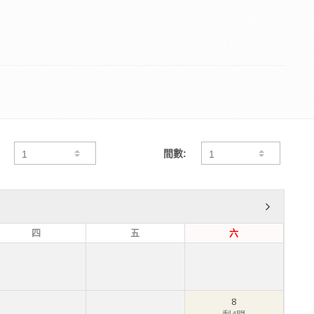
間數:
四
五
六
8