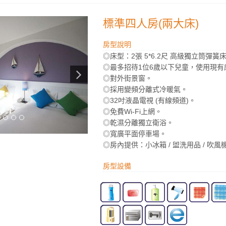
標準四人房(兩大床)
房型說明
◎床型：2張 5*6.2尺 高級獨立筒彈簧
◎最多招待1位6歲以下兒童，使用現有
◎對外街景窗。
◎採用變頻分離式冷暖氣。
◎32吋液晶電視 (有線頻道)。
◎免費Wi-Fi上網。
◎乾濕分離獨立衛浴。
◎寬廣平面停車場。
◎房內提供：小冰箱 / 盥洗用品 / 吹風機 
房型設備