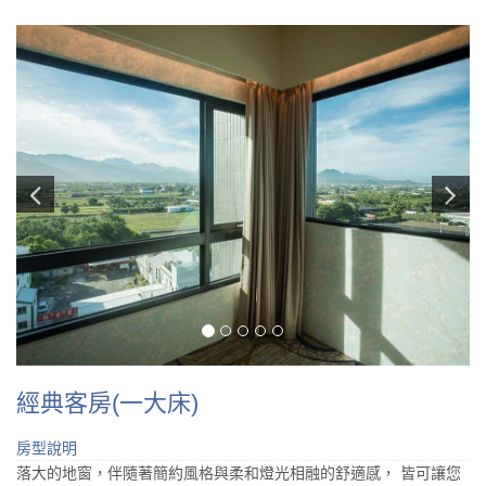
經典客房(一大床)
房型說明
落大的地窗，伴隨著簡約風格與柔和燈光相融的舒適感， 皆可讓您