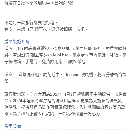
沉浸在自然休閒的環境中。含2客早餐
不是每一段旅行都要跑行程，
這次，來讓自己 慢下來，好好被照顧一次吧。
房型設施介紹
房間： 55 吋高畫質電視、德泰品牌-法蘭西床墊 系列、免費無線網
路、空調設備(獨立空調)、Mini bar、電水壺、市內電話、冰箱、電
子保險箱、手電筒、免費飲用水、咖啡/ 茶包
浴室： 香氛洗沐組、緹花毛巾、 Tescom 吹風機、乾濕分離衛浴設
備
環保愛地球，立麗大酒店2024年4月1日起響應不主動提供一次性備
品，2024年陸續將客房裡的洗沐用品全面更換為大瓶裝的洗髮乳、
沐浴乳，提供舒適品質並落實環保理念。入住期間如旅客有備品需
求，請洽櫃台服務人員詢問。一起為環保盡一份心力！
房型設備