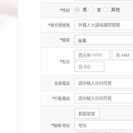
男
女
其他
*
性別
*
身分證
號碼
*
國家
*
生日
住家
電話
*
行動
電話
*
聯絡
地址