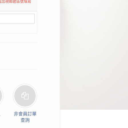
或出現郵遞區號填寫
員
非會員訂單
查詢