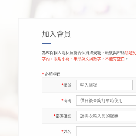
加入會員
為確保個人隱私及符合個資法規範，帳號與密碼
請避免
字內，限用小寫、半形英文與數字，不能有空白
。
*
必填項目
*
帳號
*
密碼
*
密碼
確認
*
姓名