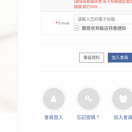
(請填寫郵遞區號 若不知郵遞區號
錯誤 請打000)
*
E-mail
願意收到飯店特惠通知
重設資料
加入會員
會員登入
忘記密碼？
加入會