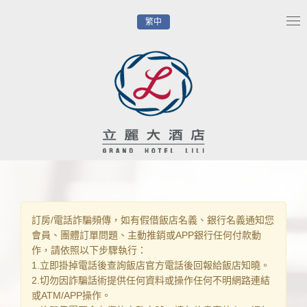
繁中
Tog
nav
訂房/電話詐騙頻傳，如有假借飯店名義、銀行名義通知您
會員、團體訂單問題、主動推銷或APP銀行任何付款動
作，請依照以下步驟執行：
1.立即掛掉電話後查詢飯店官方電話後回報給飯店知曉。
2.切勿因詐騙話術提供任何資料或操作任何不明網路連結
或ATM/APP操作。