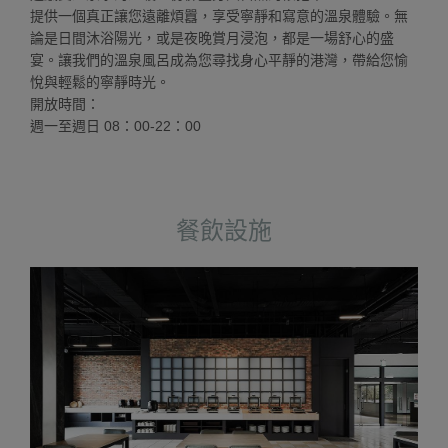
提供一個真正讓您遠離煩囂，享受寧靜和寫意的溫泉體驗。無
論是日間沐浴陽光，或是夜晚賞月浸泡，都是一場舒心的盛
宴。讓我們的溫泉風呂成為您尋找身心平靜的港灣，帶給您愉
悅與輕鬆的寧靜時光。
開放時間：
週一至週日 08：00-22：00
餐飲設施