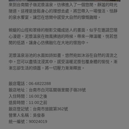
來到台南關子嶺泥漿溫泉，彷彿進入了一個悠閒、靜謐的時光
隧道。這裡是放鬆身心的理想去處，將您帶入一場慢活、恬靜
的泉水饗宴，讓您在悠閒中感受大自然的慷慨餽贈。
蜿蜒的山徑和翠綠的樹影交織成迷人的畫面，似乎在邀請您隨
心漫遊。泥漿溫泉在微風拂過的時候，帶來一陣溫暖，恍若悠
閒的低語，讓身心仿佛融化在大地的懷抱中。
泥漿溫泉浴池的水面如詩如畫，悠然宛如沐浴在自然的清流之
中。您可以盡情沈浸其中，感受溫暖泥漿包覆身體的愉悅，漸
漸忘卻生活的煩囂，將一切壓力漸漸釋放。
飯店電話：06-6822288
飯店地址：台南市白河區關嶺里關子嶺28號
入住時間：16:00之後
退房時間：11:00之前
飯店登記號：台南市旅館第362號
營業人名稱：吳俊泰
統一編號：90024019