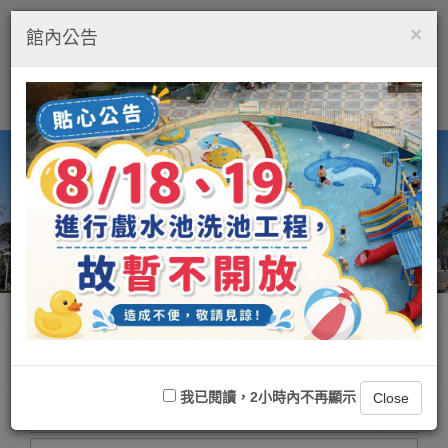
×
繁中
ENGLISH
Tog
館內公告
nav
快速訂房
-
STEP.1
關子嶺富野溫泉會館
我已閱讀，2小時內不再顯示
Close