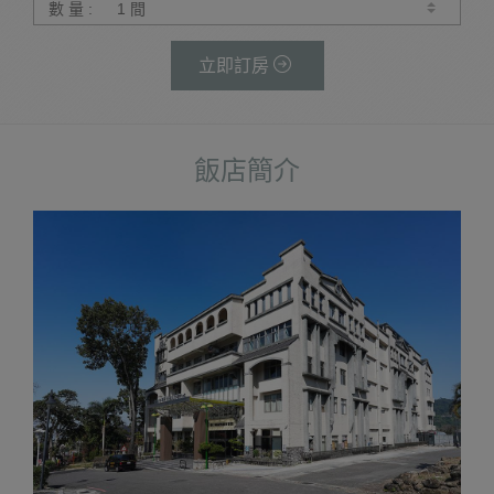
數 量 :
立即訂房
飯店簡介