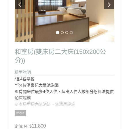
和室房(雙床房二大床(150x200公
分))
房型說明
*含4客早餐
*含4位湯泉苑大眾池泡湯
※房間床位最多4位入住，超出入住人數部分恕無法提供
加床服務
※本房型房內無浴缸、無溫泉設施
more
房型設施介紹
11,800
NT$
定價: