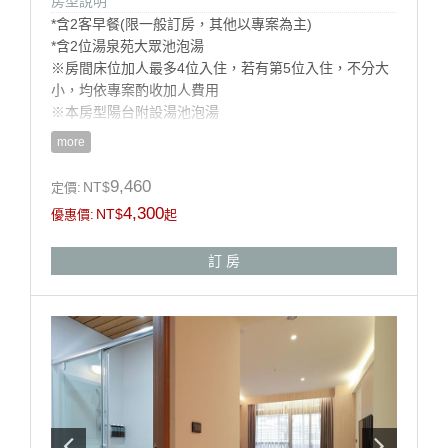
房型說明
*含2客早餐(限一般訂房，其他以專案為主)
*含2位湯泉苑大眾池泡湯
※房間床位加人最多4位入住，若有第5位入住，不分大
小，均依專案酌收加人費用
※本房型陽台附設湯池泡湯
more
房型設施介紹
9,460
NT$
定價:
※床型:二大床 150cm X 200cm
4,300
NT$
優惠價:
起
※房間坪數:10坪
※本館房型不提供加床服務
訂 房
※淋浴設備(本房型陽台附設湯池泡湯)、吹風機、盥洗毛
巾、中央空調、冰箱、電視。
※自助式早餐、泡湯券、免費停車。
※請自行攜帶泳裝(泳帽、泳褲、泳衣)
※湯泉苑大眾池泡湯區營業時間- 08：00-22：00
房型設備