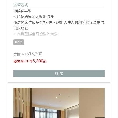
房型說明
*含4客早餐
*含4位湯泉苑大眾池泡湯
※房間床位最多4位入住，超出入住人數部分恕無法提供
加床服務
※本房型陽台附設湯池泡湯
more
房型設施介紹
13,200
NT$
定價:
※床型:二大床 150cm X 200cm
6,300
NT$
優惠價:
起
※房間坪數:10坪
※本館房型不提供加床服務
訂 房
※淋浴設備(本房型陽台附設湯池泡湯)、吹風機、盥洗毛
巾、中央空調、冰箱、電視。
※自助式早餐、泡湯券、免費停車。
※請自行攜帶泳裝(泳帽、泳褲、泳衣)
※湯泉苑大眾池泡湯區營業時間- 08：00-22：00
房型設備