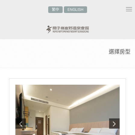
繁中
ENGLISH
Tog
nav
選擇房型