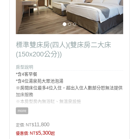
標準雙床房(四人)(雙床房二大床
(150x200公分))
房型說明
*含4客早餐
*含4位湯泉苑大眾池泡湯
※房間床位最多4位入住，超出入住人數部分恕無法提供
加床服務
※本房型房內無浴缸、無溫泉設施
more
房型設施介紹
11,800
NT$
定價:
※床型:二大床 150cm X 200cm
5,300
NT$
優惠價:
起
※房間坪數:約10坪