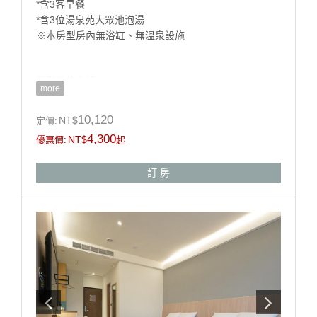
*含3客早餐
*含3位湯泉苑大眾池泡湯
※本房型房內無浴缸、無溫泉設施
房型設施介紹
more
※床型:二大床 150cm X 200cm
※房間坪數:約10坪
10,120
NT$
定價:
※本館房型不提供加床服務
4,300
NT$
優惠價:
起
※淋浴設備(本房型無浴缸)、吹風機、盥洗毛巾、中央空
調、冰箱、電視。
訂 房
※自助式早餐、泡湯券、免費停車。
※請自行攜帶泳裝(泳帽、泳褲、泳衣)
※湯泉苑大眾池泡湯區營業時間- 08：00-22：00
房型設備