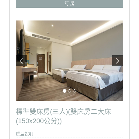
訂 房
調、冰箱、電視。
※自助式早餐、泡湯券、免費停車。
※請自行攜帶泳裝(泳帽、泳褲、泳衣)
※湯泉苑大眾池泡湯區營業時間- 08：00-22：00
房型設備
標準雙床房(三人)(雙床房二大床
(150x200公分))
房型說明