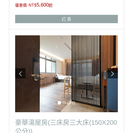
※床型:二大床 150cm X 200cm
5,600
NT$
優惠價:
起
※房間坪數:12坪
※本館房型不提供加床服務
訂 房
※淋浴設備、吹風機、盥洗毛巾、中央空調、冰箱、電
視。
※自助式早餐、泡湯券、免費停車。
※請自行攜帶泳裝(泳帽、泳褲、泳衣)
※湯泉苑大眾池泡湯區營業時間- 08：00-22：00
房型設備
豪華湯屋房(三床房三大床(150X200
公分))