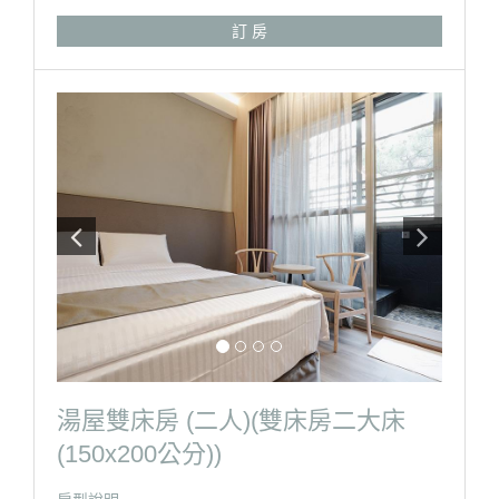
※本館房型不提供加床服務
訂 房
※淋浴設備(本房型無浴缸)、吹風機、盥洗毛巾、中央空
調、冰箱、電視。
※自助式早餐、泡湯券、免費停車。
※請自行攜帶泳裝(泳帽、泳褲、泳衣)
※湯泉苑大眾池泡湯區營業時間- 08：00-22：00
房型設備
湯屋雙床房 (二人)(雙床房二大床
(150x200公分))