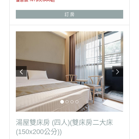
※淋浴設備(本房型陽台附設湯池泡湯)、吹風機、盥洗毛
巾、中央空調、冰箱、電視。
訂 房
※自助式早餐、泡湯券、免費停車。
※請自行攜帶泳裝(泳帽、泳褲、泳衣)
※湯泉苑大眾池泡湯區營業時間- 08：00-22：00
房型設備
湯屋雙床房 (四人)(雙床房二大床
(150x200公分))