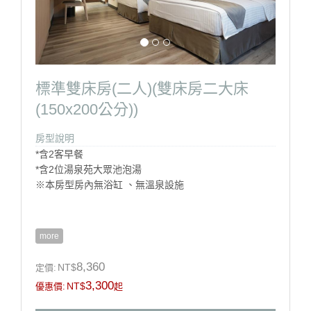
標準雙床房(二人)(雙床房二大床
(150x200公分))
房型說明
*含2客早餐
*含2位湯泉苑大眾池泡湯
※本房型房內無浴缸 、無溫泉設施
more
房型設施介紹
※床型:二大床 150cm X 200cm
8,360
NT$
定價:
※房間坪數:約10坪
3,300
NT$
優惠價:
起
※本館房型不提供加床服務
※淋浴設備(本房型無浴缸)、吹風機、盥洗毛巾、中央空