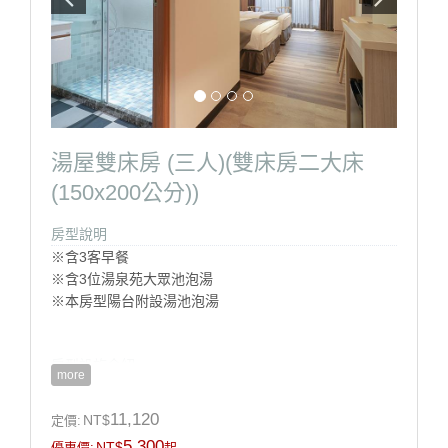
湯屋雙床房 (三人)(雙床房二大床
(150x200公分))
房型說明
※含3客早餐
※含3位湯泉苑大眾池泡湯
※本房型陽台附設湯池泡湯
房型設施介紹
more
※床型:二大床 150cm X 200cm
※房間坪數:10坪
11,120
NT$
定價:
※本館房型不提供加床服務
5,300
NT$
優惠價:
起