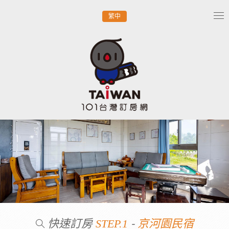
繁中
Tog
nav
快速訂房
-
STEP.1
京河園民宿