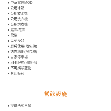
● 中華電信MOD
● 公用冰箱
● 公用飲水機
● 公用洗衣機
● 公用烘衣機
● 庭園/花園
● 電梯
● 兒童澡盆
● 廚房使用(限包棟)
● 烤肉場地(限包棟)
● 自家停車場
● 刷卡服務(國旅卡)
● 不可攜帶寵物
● 禁止吸菸
餐飲設施
● 提供西式早餐