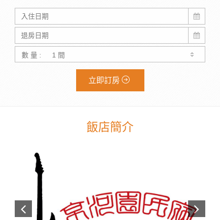
數 量 :
立即訂房
飯店簡介