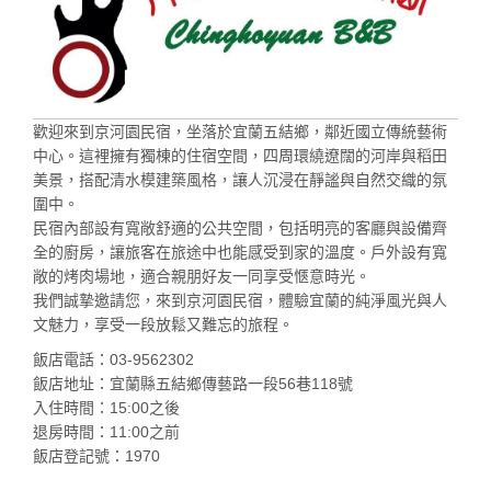
歡迎來到京河園民宿，坐落於宜蘭五結鄉，鄰近國立傳統藝術
中心。這裡擁有獨棟的住宿空間，四周環繞遼闊的河岸與稻田
美景，搭配清水模建築風格，讓人沉浸在靜謐與自然交織的氛
圍中。
民宿內部設有寬敞舒適的公共空間，包括明亮的客廳與設備齊
全的廚房，讓旅客在旅途中也能感受到家的溫度。戶外設有寬
敞的烤肉場地，適合親朋好友一同享受愜意時光。
我們誠摯邀請您，來到京河園民宿，體驗宜蘭的純淨風光與人
文魅力，享受一段放鬆又難忘的旅程。
飯店電話：03-9562302
飯店地址：宜蘭縣五結鄉傳藝路一段56巷118號
入住時間：15:00之後
退房時間：11:00之前
飯店登記號：1970