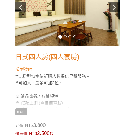
日式四人房(四人套房)
房型說明
**此房型價格依訂購人數提供早餐服務。
**可加人，最多可加2位。
※ 液晶電視 / 有線頻道
※ 寬頻上網 (需自備電腦)
※ 分離式冷氣 / 小吧檯 / 小冰箱
more
※ 盥洗用具 / 吹風機
※ 電熱水瓶 / 茶包 / 咖啡包 / 礦泉水
3,800
NT$
定價:
2,500
NT$
優惠價:
起