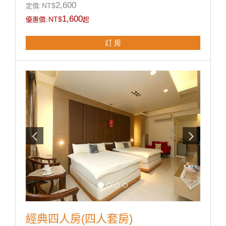
※ 電熱水瓶 / 茶包 / 咖啡包 / 礦泉水
2,600
NT$
定價:
1,600
NT$
優惠價:
起
**國旅卡訂房請於下單同時勾選備註即可。
訂 房
經典四人房(四人套房)