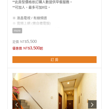
**此房型價格依訂購人數提供早餐服務。
**可加人，最多可加8位。
※ 液晶電視 / 有線頻道
※ 寬頻上網 (需自備電腦)
※ 分離式冷氣 / 小吧檯 / 小冰箱
more
※ 盥洗用具 / 吹風機
※ 電熱水瓶 / 茶包 / 咖啡包 / 礦泉水
5,500
NT$
定價:
3,500
NT$
優惠價:
起
**國旅卡訂房請於下單同時勾選備註即可。
訂 房