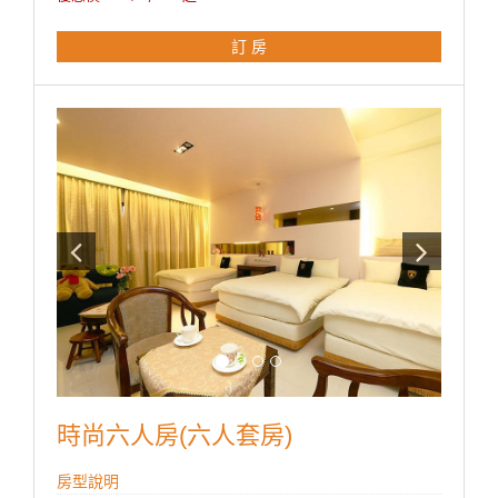
**國旅卡訂房請於下單同時勾選備註即可。
訂 房
時尚六人房(六人套房)
房型說明