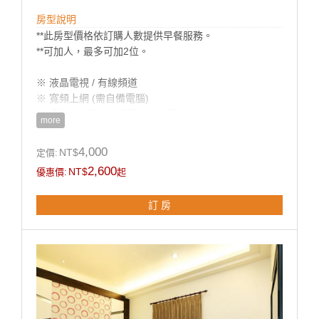
房型說明
**此房型價格依訂購人數提供早餐服務。
**可加人，最多可加2位。
※ 液晶電視 / 有線頻道
※ 寬頻上網 (需自備電腦)
※ 分離式冷氣 / 小吧檯 / 小冰箱
more
※ 盥洗用具 / 吹風機
※ 電熱水瓶 / 茶包 / 咖啡包 / 礦泉水
4,000
NT$
定價:
2,600
NT$
優惠價:
起
**國旅卡訂房請於下單同時勾選備註即可。
訂 房