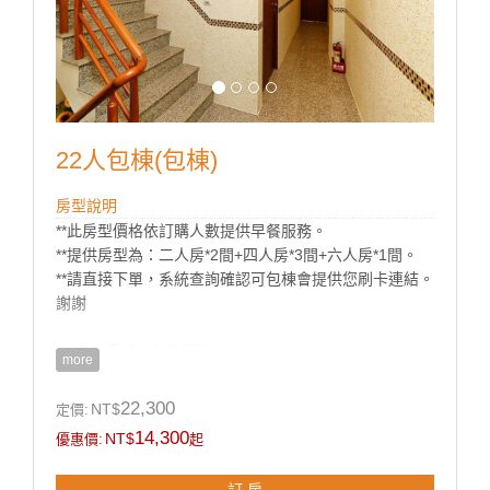
22人包棟(包棟)
房型說明
**此房型價格依訂購人數提供早餐服務。
**提供房型為：二人房*2間+四人房*3間+六人房*1間。
**請直接下單，系統查詢確認可包棟會提供您刷卡連結。
謝謝
※ 液晶電視 / 有線頻道
more
※ 寬頻上網 (需自備電腦)
※ 分離式冷氣 / 小吧檯 / 小冰箱
22,300
NT$
定價:
※ 盥洗用具 / 吹風機
14,300
NT$
優惠價:
起
※ 電熱水瓶 / 茶包 / 咖啡包 / 礦泉水
訂 房