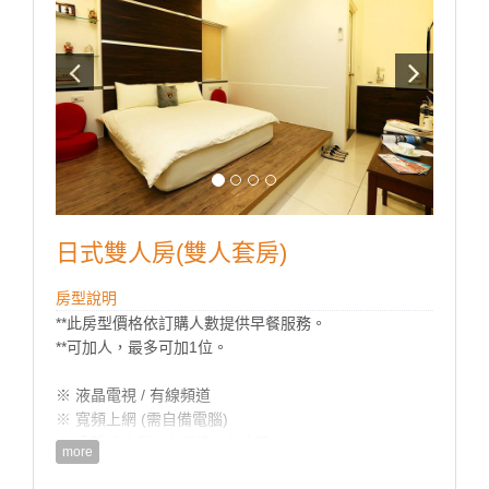
日式雙人房(雙人套房)
房型說明
**此房型價格依訂購人數提供早餐服務。
**可加人，最多可加1位。
※ 液晶電視 / 有線頻道
※ 寬頻上網 (需自備電腦)
※ 分離式冷氣 / 小吧檯 / 小冰箱
more
※ 盥洗用具 / 吹風機