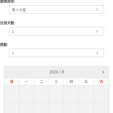
選擇房型:
住宿天數:
間數:
2026
/
8
日
一
二
三
四
五
六