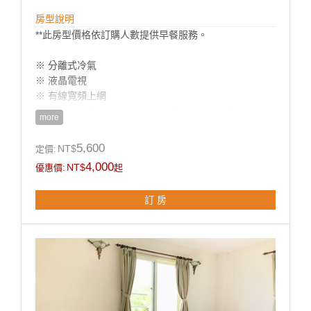
房型說明
**此房型價格依訂購人數提供早餐服務。
※ 分離式冷氣
※ 液晶電視
※ 有線寬頻上網
※ 提供五星級法國Mimare沐浴用品、盥洗用品、中毛
more
巾
※ 兒童洗浴用品(澡盆，浴巾)
5,600
NT$
定價:
※ 獨立衛浴 / 快煮壺 / 吹風機
4,000
NT$
優惠價:
起
※ 礦泉水
訂 房
**國旅卡訂房請於下單同時勾選備註即可。