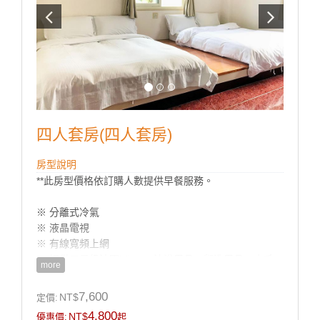
四人套房(四人套房)
房型說明
**此房型價格依訂購人數提供早餐服務。
※ 分離式冷氣
※ 液晶電視
※ 有線寬頻上網
※ 提供五星級法國Mimare沐浴用品、盥洗用品、中毛
more
巾
※ 兒童洗浴用品(澡盆，浴巾)
7,600
NT$
定價:
※ 獨立衛浴 / 快煮壺 / 吹風機
4,800
NT$
優惠價:
起