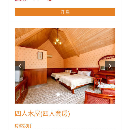
※ 礦泉水
訂 房
**國旅卡訂房請於下單同時勾選備註即可。
四人木屋(四人套房)
房型說明