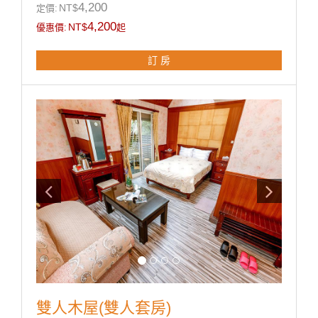
※ 兒童洗浴用品(澡盆，浴巾)
4,200
NT$
定價:
※ 獨立衛浴 / 快煮壺 / 吹風機
4,200
NT$
優惠價:
起
※ 礦泉水
訂 房
**國旅卡訂房請於下單同時勾選備註即可。
雙人木屋(雙人套房)