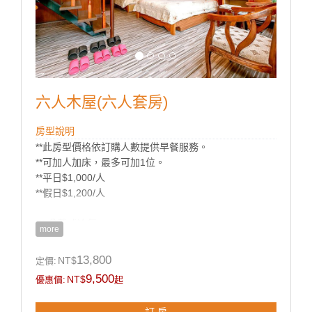
六人木屋(六人套房)
房型說明
**此房型價格依訂購人數提供早餐服務。
**可加人加床，最多可加1位。
**平日$1,000/人
**假日$1,200/人
※ 分離式冷氣
more
※ 液晶電視
※ 有線寬頻上網
13,800
NT$
定價:
※ 提供五星級法國Mimare沐浴用品、盥洗用品、中毛
9,500
NT$
優惠價:
起
巾
※ 兒童洗浴用品(澡盆，浴巾)
訂 房