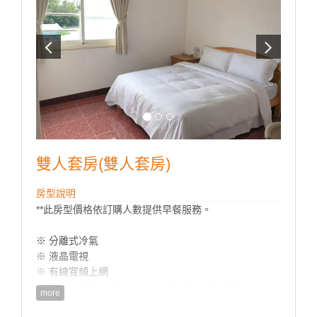
雙人套房(雙人套房)
房型說明
**此房型價格依訂購人數提供早餐服務。
※ 分離式冷氣
※ 液晶電視
※ 有線寬頻上網
※ 提供五星級法國Mimare沐浴用品、盥洗用品、中毛
more
巾