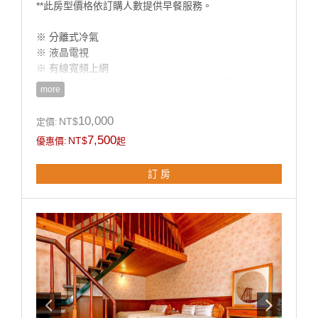
**此房型價格依訂購人數提供早餐服務。
※ 分離式冷氣
※ 液晶電視
※ 有線寬頻上網
※ 提供五星級法國Mimare沐浴用品、盥洗用品、中毛
more
巾
※ 兒童洗浴用品(澡盆，浴巾)
10,000
NT$
定價:
※ 獨立衛浴 / 快煮壺 / 吹風機
7,500
NT$
優惠價:
起
※ 礦泉水
訂 房
**國旅卡訂房請於下單同時勾選備註即可。