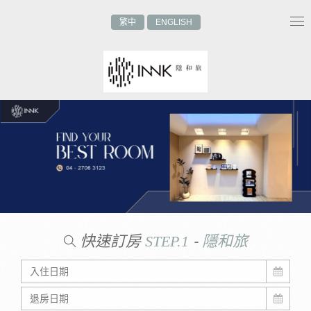
繁中
ENGLISH
Tog
nav
快速訂房
-
STEP.1
隱和旅