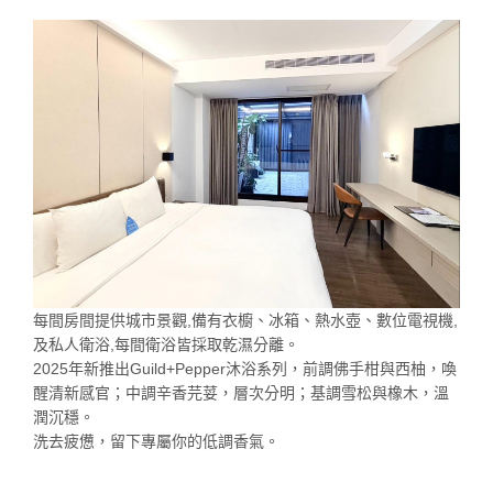
每間房間提供城市景觀,備有衣櫥、冰箱、熱水壺、數位電視機,
及私人衛浴,每間衛浴皆採取乾濕分離。
2025年新推出Guild+Pepper沐浴系列，前調佛手柑與西柚，喚
醒清新感官；中調辛香芫荽，層次分明；基調雪松與橡木，溫
潤沉穩。
洗去疲憊，留下專屬你的低調香氣。