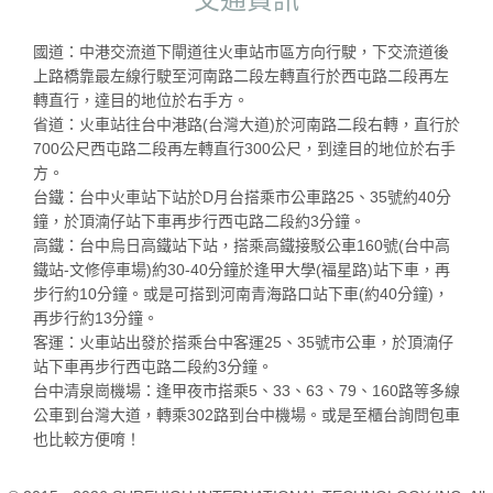
國道：中港交流道下閘道往火車站市區方向行駛，下交流道後
上路橋靠最左線行駛至河南路二段左轉直行於西屯路二段再左
轉直行，達目的地位於右手方。
省道：火車站往台中港路(台灣大道)於河南路二段右轉，直行於
700公尺西屯路二段再左轉直行300公尺，到達目的地位於右手
方。
台鐵：台中火車站下站於D月台搭乘市公車路25、35號約40分
鐘，於頂湳仔站下車再步行西屯路二段約3分鐘。
高鐵：台中烏日高鐵站下站，搭乘高鐵接駁公車160號(台中高
鐵站-文修停車場)約30-40分鐘於逢甲大學(福星路)站下車，再
步行約10分鐘。或是可搭到河南青海路口站下車(約40分鐘)，
再步行約13分鐘。
客運：火車站出發於搭乘台中客運25、35號市公車，於頂湳仔
站下車再步行西屯路二段約3分鐘。
台中清泉崗機場：逢甲夜市搭乘5、33、63、79、160路等多線
公車到台灣大道，轉乘302路到台中機場。或是至櫃台詢問包車
也比較方便唷！