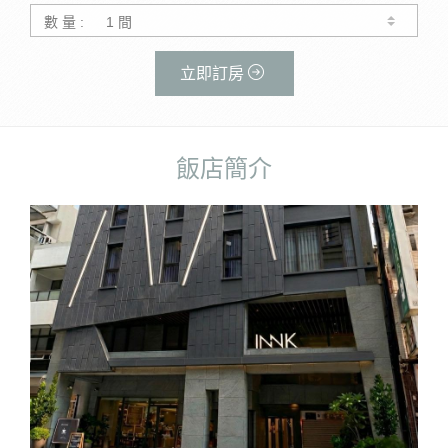
數 量 :
立即訂房
飯店簡介