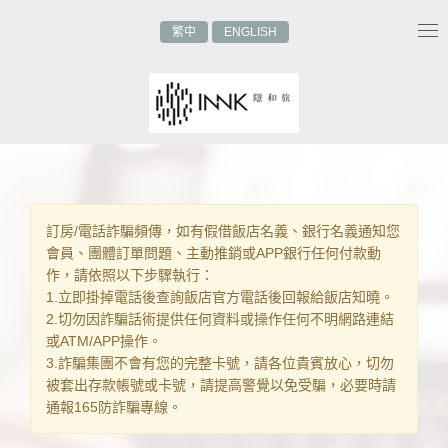
繁中
ENGLISH
Tog
nav
訂房/電話詐騙頻傳，如有假借飯店名義、銀行名義通知您
會員、團體訂單問題、主動推銷或APP銀行任何付款動
作，請依照以下步驟執行：
1.立即掛掉電話後查詢飯店官方電話後回報給飯店知曉。
2.切勿因詐騙話術提供任何資料或操作任何不明網路連結
或ATM/APP操作。
3.詐騙集團不會有您的完整卡號，請各位貴賓放心，切勿
被套出存款帳號或卡號，請提高警覺以免受騙，必要時請
通報165防詐騙專線。