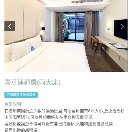
豪華連通房(兩大床)
可加購高鐵優惠車票
房型說明
在逢甲商圈為之少數的連通房型,每間客房擁有8坪大小,及免治馬桶
中間隔著陽台,可以與親朋好友在陽台聊天數星星,
連通房型讓您不僅可以保有自己的隱私,又能和朋友聯絡感情
是您出遊的新選擇