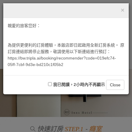
×
繁中
Tog
nav
親愛的旅客您好：
為提供更便利的訂房體驗，本飯店即日起啟用全新訂房系統。 原
訂房連結即將停止服務，敬請使用以下新連結進行預訂：
https://bw.tripla.ai/booking/recommender?code=019efc74-
05ff-7cbf-9d3e-bd210c1f05b2
我已閱讀，2小時內不再顯示
Close
快速訂房
-
STEP.1
癮室