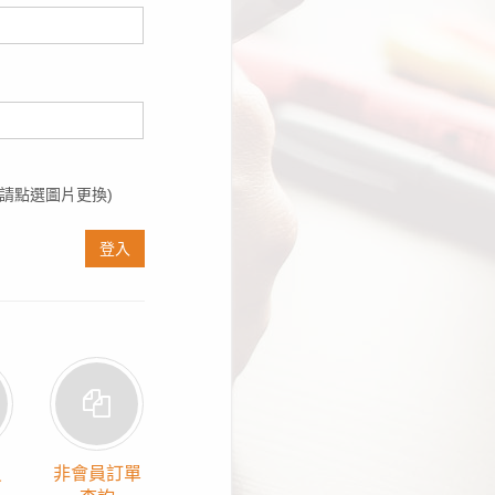
請點選圖片更換)
登入
員
非會員訂單