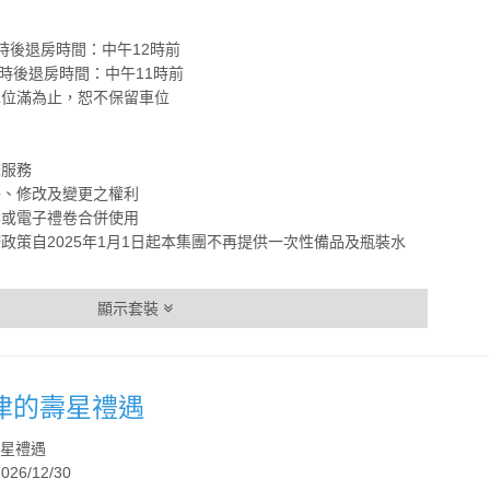
時後退房時間：中午12時前
時後退房時間：中午11時前
車位滿為止，恕不保留車位
床服務
釋、修改及變更之權利
案或電子禮卷合併使用
政策自2025年1月1日起本集團不再提供一次性備品及瓶裝水
顯示套裝
旗津的壽星禮遇
壽星禮遇
026/12/30