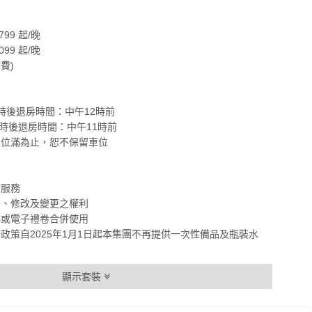
99 起/晚
99 起/晚
費)
時後退房時間：中午12時前
時後退房時間：中午11時前
車位滿為止，恕不保留車位
床服務
釋、修改及變更之權利
案或電子禮卷合併使用
政策自2025年1月1日起本集團不再提供一次性備品及瓶裝水
顯示套裝