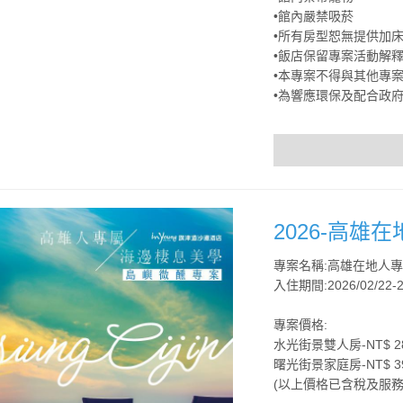
•館內嚴禁吸菸
•所有房型恕無提供加
•飯店保留專案活動解
•本專案不得與其他專
•為響應環保及配合政府
2026-高雄
專案名稱:高雄在地人
入住期間:2026/02/22-2
專案價格:
水光街景雙人房-NT$ 28
曙光街景家庭房-NT$ 39
(以上價格已含稅及服務