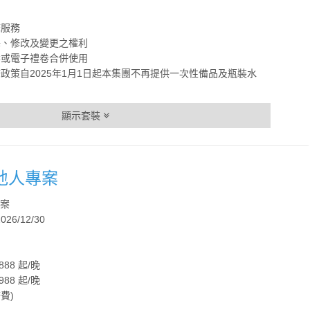
床服務
釋、修改及變更之權利
案或電子禮卷合併使用
政策自2025年1月1日起本集團不再提供一次性備品及瓶裝水
顯示套裝
在地人專案
專案
026/12/30
88 起/晚
88 起/晚
費)