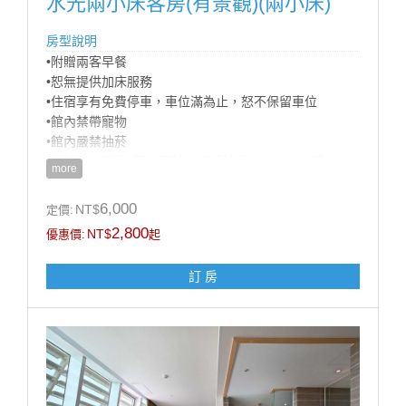
水光兩小床客房(有景觀)(兩小床)
房型說明
•附贈兩客早餐
•恕無提供加床服務
•住宿享有免費停車，車位滿為止，怒不保留車位
•館內禁帶寵物
•館內嚴禁抽菸
•登記入住時間: 下午四時；退房時間：中午十一時
more
•商務合約價不適用官網訂房，請來電預訂，訂房專線
07-5721818
6,000
NT$
定價:
•為響應環保及配合政府政策自2025年1月1日起本集團
2,800
NT$
優惠價:
起
不再提供一次性備品及瓶裝水
訂 房
房型設施介紹
床規: 兩小床(90cm X 180 cm)/7坪
* Panasonic 平面液晶電視
* Panasonic吹風機
* 個人保險箱
* 全區無線上網
* 國內外多頻道電視