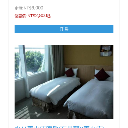
07-5721818
6,000
NT$
定價:
•為響應環保及配合政府政策自2025年1月1日起本集團
2,800
NT$
優惠價:
起
不再提供一次性備品及瓶裝水
訂 房
房型設施介紹
床規: 一大床(180cm X 200 cm)/7坪
* Panasonic 平面液晶電視
* Panasonic吹風機
* 個人保險箱
* 全區無線上網
* 國內外多頻道電視
* 乾濕分離衛浴設備
房型設備