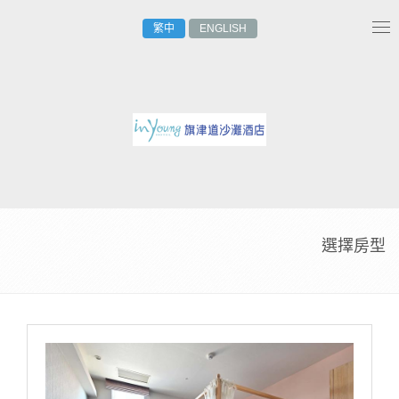
繁中
ENGLISH
Tog
nav
選擇房型