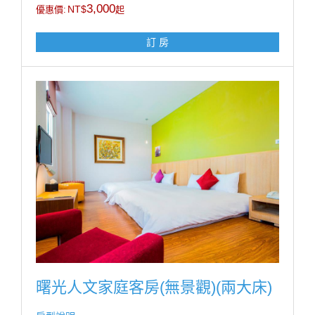
3,000
NT$
優惠價:
起
不再提供一次性備品及瓶裝水
訂 房
房型設施介紹
床規: 一大床(180cm X 200 cm)/9坪
* Panasonic 平面液晶電視
* Panasonic吹風機
* 個人保險箱
* 全區無線上網
* 國內外多頻道電視
* 乾濕分離衛浴設備
房型設備
曙光人文家庭客房(無景觀)(兩大床)