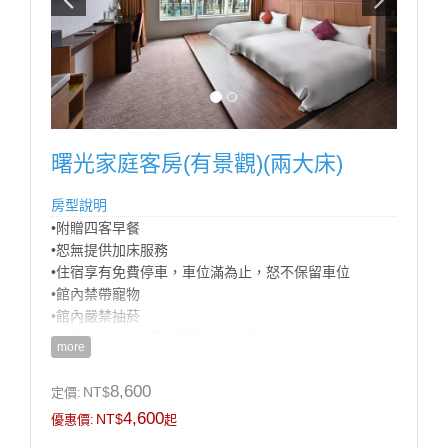
* 國內外多頻道電視
* 乾濕分離衛浴設備
房型設備
曙光家庭客房(有景觀)(兩大床)
房型說明
•附贈四客早餐
•恕無提供加床服務
•住宿享有免費停車，車位滿為止，怒不保留車位
•館內禁帶寵物
•館內嚴禁抽菸
•登記入住時間: 下午四時；退房時間：中午十一時
more
•商務合約價不適用官網訂房，請來電預訂，訂房專線
07-5721818
8,600
NT$
定價:
•為響應環保及配合政府政策自2025年1月1日起本集團
4,600
NT$
優惠價:
起
不再提供一次性備品及瓶裝水