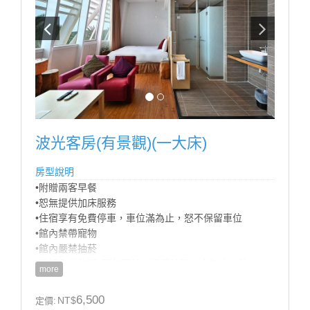
* 乾濕分離衛浴設備
房型設備
波光客房(有景觀)(一大床)
房型說明
•附贈兩客早餐
•恕無提供加床服務
•住宿享有免費停車，車位滿為止，怒不保留車位
•館內禁帶寵物
•館內嚴禁抽菸
•登記入住時間: 下午四時；退房時間：中午十一時
more
•商務合約價不適用官網訂房，請來電預訂，訂房專線
07-5721818
6,500
NT$
定價:
•為響應環保及配合政府政策自2025年1月1日起本集團