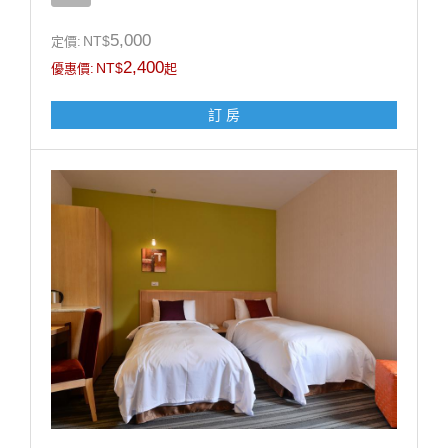
•商務合約價不適用官網訂房，請來電預訂，訂房專線
07-5721818
5,000
NT$
定價:
•為響應環保及配合政府政策自2025年1月1日起本集團
2,400
NT$
優惠價:
起
不再提供一次性備品及瓶裝水
訂 房
房型設施介紹
* 床規: 一大床(180cm X 200 cm)/7坪
* Panasonic 平面液晶電視
* Panasonic吹風機
* 個人保險箱
* 全區無線上網
* 國內外多頻道電視
* 乾濕分離衛浴設備
房型設備