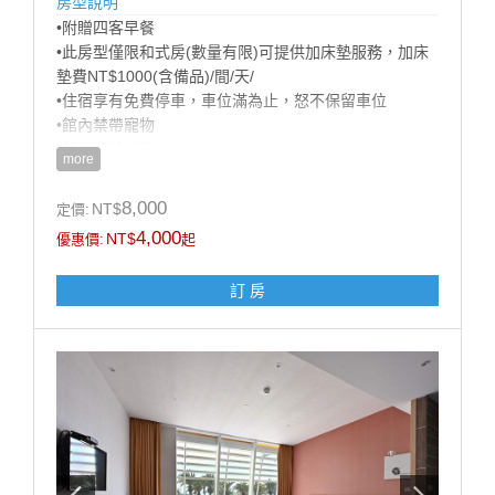
房型說明
•附贈四客早餐
•此房型僅限和式房(數量有限)可提供加床墊服務，加床
墊費NT$1000(含備品)/間/天/
•住宿享有免費停車，車位滿為止，怒不保留車位
•館內禁帶寵物
•館內嚴禁抽菸
more
•登記入住時間: 下午四時；退房時間：中午十一時
•商務合約價不適用官網訂房，請來電預訂，訂房專線
8,000
NT$
定價:
07-5721818
4,000
NT$
優惠價:
起
•為響應環保及配合政府政策自2025年1月1日起本集團
不再提供一次性備品及瓶裝水
訂 房
房型設施介紹
床規: 兩大床(180cm X 200 cm)/12坪
* Panasonic 平面液晶電視
* Panasonic吹風機
* 個人保險箱
* 全區無線上網