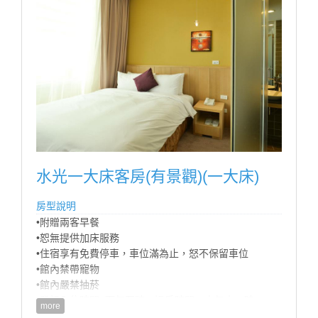
* 全區無線上網
* 國內外多頻道電視
* 乾濕分離衛浴設備
房型設備
水光一大床客房(有景觀)(一大床)
房型說明
•附贈兩客早餐
•恕無提供加床服務
•住宿享有免費停車，車位滿為止，怒不保留車位
•館內禁帶寵物
•館內嚴禁抽菸
•登記入住時間: 下午四時；退房時間：中午十一時
more
•商務合約價不適用官網訂房，請來電預訂，訂房專線