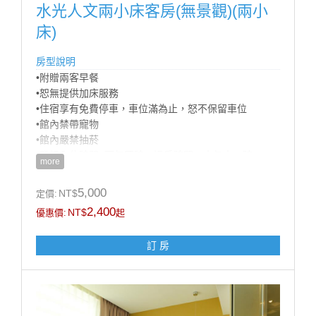
水光人文兩小床客房(無景觀)(兩小
床)
房型說明
•附贈兩客早餐
•恕無提供加床服務
•住宿享有免費停車，車位滿為止，怒不保留車位
•館內禁帶寵物
•館內嚴禁抽菸
•登記入住時間: 下午四時；退房時間：中午十一時
more
•商務合約價不適用官網訂房，請來電預訂，訂房專線
07-5721818
5,000
NT$
定價:
•為響應環保及配合政府政策自2025年1月1日起本集團
2,400
NT$
優惠價:
起
不再提供一次性備品及瓶裝水
訂 房
房型設施介紹
床規: 兩小床(90cm X 180 cm)/7坪
* Panasonic 平面液晶電視
* Panasonic吹風機
* 個人保險箱