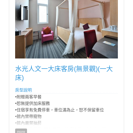
水光人文一大床客房(無景觀)(一大
床)
房型說明
•附贈兩客早餐
•恕無提供加床服務
•住宿享有免費停車，車位滿為止，怒不保留車位
•館內禁帶寵物
•館內嚴禁抽菸
•登記入住時間: 下午四時；退房時間：中午十一時
more