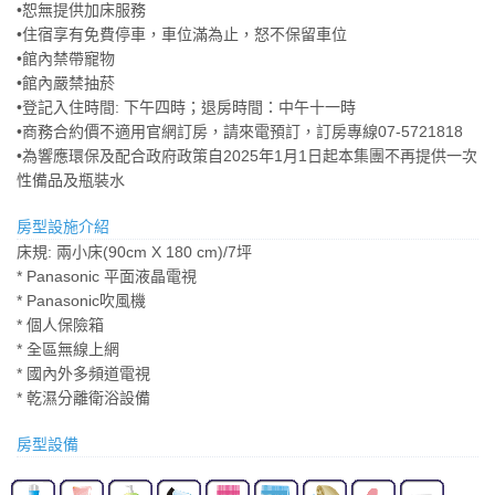
•恕無提供加床服務
•住宿享有免費停車，車位滿為止，怒不保留車位
•館內禁帶寵物
•館內嚴禁抽菸
•登記入住時間: 下午四時；退房時間：中午十一時
•商務合約價不適用官網訂房，請來電預訂，訂房專線07-5721818
•為響應環保及配合政府政策自2025年1月1日起本集團不再提供一次
性備品及瓶裝水
房型設施介紹
床規: 兩小床(90cm X 180 cm)/7坪
* Panasonic 平面液晶電視
* Panasonic吹風機
* 個人保險箱
* 全區無線上網
* 國內外多頻道電視
* 乾濕分離衛浴設備
房型設備