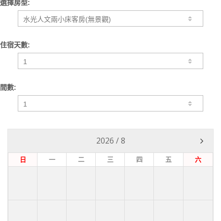
選擇房型:
住宿天數:
間數:
2026
/
8
日
一
二
三
四
五
六