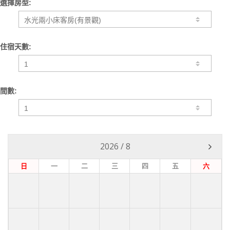
選擇房型:
住宿天數:
間數:
2026
/
8
日
一
二
三
四
五
六