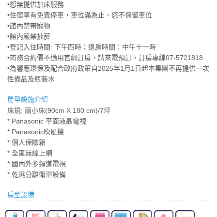
•恕無提供加床服務
•住宿享有免費停車，車位滿為止，怒不保留車位
•館內禁帶寵物
•館內嚴禁抽菸
•登記入住時間: 下午四時；退房時間：中午十一時
•商務合約價不適用官網訂房，請來電預訂，訂房專線07-5721818
•為響應環保及配合政府政策自2025年1月1日起本集團不再提供一次
性備品及瓶裝水
房型設施介紹
床規: 兩小床(90cm X 180 cm)/7坪
* Panasonic 平面液晶電視
* Panasonic吹風機
* 個人保險箱
* 全區無線上網
* 國內外多頻道電視
* 乾濕分離衛浴設備
房型設備