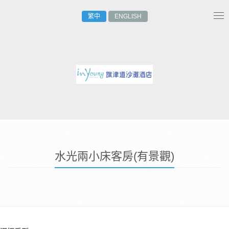
繁中
ENGLISH
Tog
nav
水光兩小床客房(有景觀)