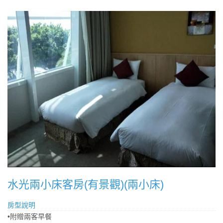
水光兩小床客房(有景觀)(兩小床)
房型說明
•附贈兩客早餐