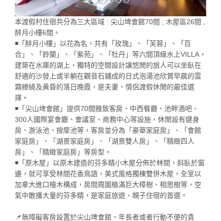
本渡假村住宿共分為三大區域 : 尖山埤會館70間 , 木屋區26間 ,
醉月小樓6間。
◾「醉月小樓」以花為名，共有「玫瑰」、「芙蓉」、「百
合」、「鈴蘭」、「紫苑」、「牡丹」等六間頂級水上VILLA，
建築在水庫的湖上，獨特的空間設計讓悠閒的旅人可以坐臥在
舒適的沙發上或半躺在觀音石鋪成的日式泡湯池欣賞早晨的雲
霧繚繞及黃昏的落日晚霞，是夫妻、情侶渡假休閒的最佳選
擇。
◾「尖山埤會館」提供70間雅致客房、中西餐廳、池畔酒吧、
300人國際宴會廳、會議室、商務中心等設施，休閒設有健身
房、游泳池、按摩池等，客房並分為「豪華家庭房」、「會館
家庭房」‬、「湖景家庭房」、「湖景雙人房」、「精緻四人
房」‬、「精緻家庭房」等房型。
◾「原木屋」以原木建造的芬多精小木屋分佈於林間，斜臥於窗
邊，就可享受林間花香鳥語，美式風格獨棟雙併木屋，全室以
加拿大進口檜木構成，房間周圍植滿巨大樟樹、相思樹等，空
氣中散播大量的芬多精，是家庭旅遊、親子住宿的首選。
📌無障礙客房設置於尖山埤會館，年長者或者行動不便的貴