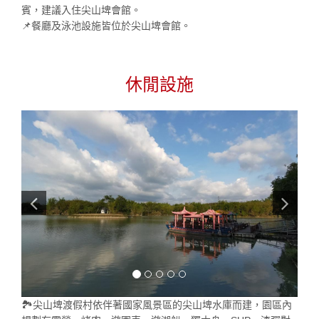
賓，建議入住尖山埤會館。
📌餐廳及泳池設施皆位於尖山埤會館。
休閒設施
🏞️尖山埤渡假村依伴著國家風景區的尖山埤水庫而建，園區內