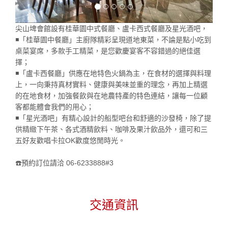
尖山埤會館設有桂華園中式餐廳、盧卡西式餐廳及星光酒吧，
◾「桂華園中餐廳」主廚隊精彩呈現道地東菜，不論是點小吃到
桌菜宴席，多款手工精菜，是您歡慶宴客不容錯過的絕佳選
擇；
◾「盧卡西餐廳」供應在地特色火鍋為主，在食材的選擇與料理
上，一向秉持真材實料、健康與美味並重的理念，再加上精選
的在地食材，加強餐飲與在地農特產的特色連結，讓每一位顧
客都能體會我們的用心；
◾「星光酒吧」有精心設計的船型吧台和舒適的沙發椅，除了提
供精緻下午茶、各式酒精飲料、咖啡及果汁飲品外，還可和三
五好友歡唱卡拉OK歡度悠閒時光。
☎️預約訂位請洽 06-6233888#3
交通資訊