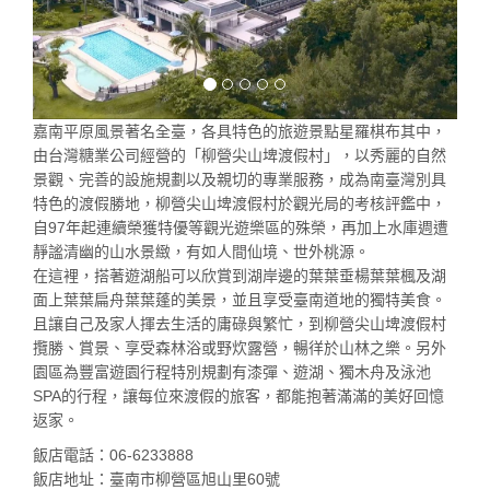
嘉南平原風景著名全臺，各具特色的旅遊景點星羅棋布其中，
由台灣糖業公司經營的「柳營尖山埤渡假村」，以秀麗的自然
景觀、完善的設施規劃以及親切的專業服務，成為南臺灣別具
特色的渡假勝地，柳營尖山埤渡假村於觀光局的考核評鑑中，
自97年起連續榮獲特優等觀光遊樂區的殊榮，再加上水庫週遭
靜謐清幽的山水景緻，有如人間仙境、世外桃源。
在這裡，搭著遊湖船可以欣賞到湖岸邊的葉葉垂楊葉葉楓及湖
面上葉葉扁舟葉葉蓬的美景，並且享受臺南道地的獨特美食。
且讓自己及家人揮去生活的庸碌與繁忙，到柳營尖山埤渡假村
攬勝、賞景、享受森林浴或野炊露營，暢徉於山林之樂。另外
園區為豐富遊園行程特別規劃有漆彈、遊湖、獨木舟及泳池
SPA的行程，讓每位來渡假的旅客，都能抱著滿滿的美好回憶
返家。
飯店電話：06-6233888
飯店地址：臺南市柳營區旭山里60號