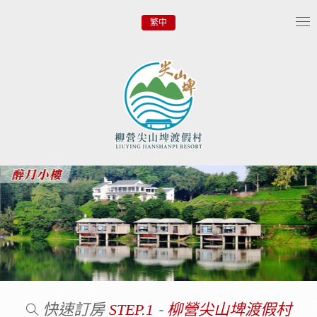
繁中
Tog
nav
快速訂房
-
STEP.1
柳營尖山埤渡假村