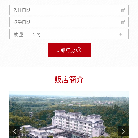
數 量 :
立即訂房
飯店簡介