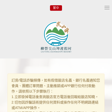
繁中
Tog
nav
訂房/電話詐騙頻傳，如有假借飯店名義、銀行名義通知您
會員、團體訂單問題、主動推銷或APP銀行任何付款動
作，請依照以下步驟執行：
1.立即掛掉電話後查詢飯店官方電話後回報給飯店知曉。
2.切勿因詐騙話術提供任何資料或操作任何不明網路連結
或ATM/APP操作。