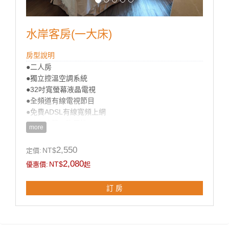
水岸客房(一大床)
房型說明
●二人房
●獨立控溫空調系統
●32吋寬螢幕液晶電視
●全頻道有線電視節目
●免費ADSL有線寬頻上網
●迷你冰箱、吹風機
more
●乾溼分離個人淋浴間
●附贈中西式早餐2客、純淨礦泉水、咖啡包、茶包、零
2,550
NT$
定價:
食。
2,080
NT$
優惠價:
起
房型設備
訂 房