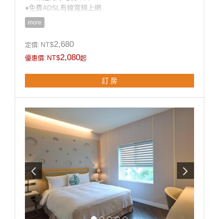
●免費ADSL有線寬頻上網
●迷你冰箱、吹風機
more
●乾溼分離個人淋浴間
●附贈中西式早餐2客、純淨礦泉水、咖啡包、茶包、零
2,680
NT$
定價:
食。
2,080
NT$
優惠價:
起
房型設備
訂 房