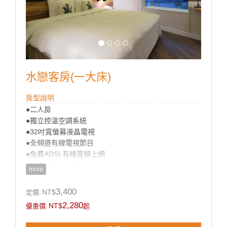
水戀客房(一大床)
房型說明
●二人房
●獨立控溫空調系統
●32吋寬螢幕液晶電視
●全頻道有線電視節目
●免費ADSL有線寬頻上網
●迷你冰箱、吹風機
more
●個人氣泡按摩浴缸
●附贈中西式早餐2客、純淨礦泉水、咖啡包、茶包、零
3,400
NT$
定價:
食。
2,280
NT$
優惠價:
起
房型設備