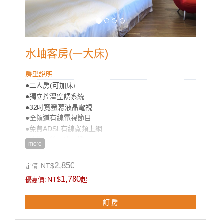
水岫客房(一大床)
房型說明
●二人房(可加床)
●獨立控溫空調系統
●32吋寬螢幕液晶電視
●全頻道有線電視節目
●免費ADSL有線寬頻上網
●迷你冰箱、吹風機
more
●乾溼分離個人淋浴間
●附贈中西式早餐2客、純淨礦泉水、咖啡包、茶包、零
2,850
NT$
定價:
食。
1,780
NT$
優惠價:
起
房型設備
訂 房