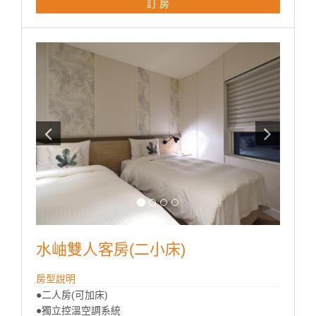
訂 房
水岫雙人客房(二小床)
房型說明
●二人房(可加床)
●獨立控溫空調系統