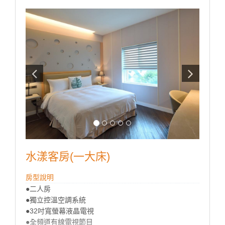
水漾客房(一大床)
房型說明
●二人房
●獨立控溫空調系統
●32吋寬螢幕液晶電視
●全頻道有線電視節目