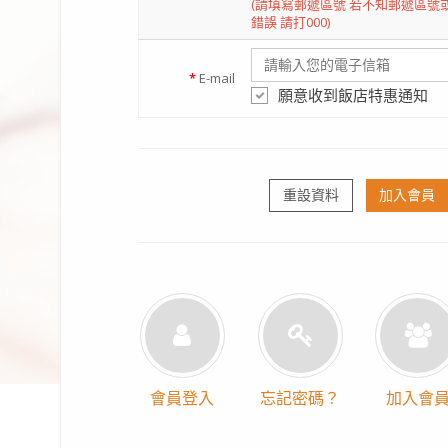
(請填寫郵遞區號 若不知郵遞區號
錯誤 請打000)
*
E-mail
願意收到飯店特惠通知
重設資料
加入會員
會員登入
忘記密碼？
加入會