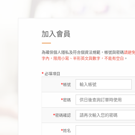
加入會員
為確保個人隱私及符合個資法規範，帳號與密碼
請避免
字內，限用小寫、半形英文與數字，不能有空白
。
*
必填項目
*
帳號
*
密碼
*
密碼
確認
*
姓名