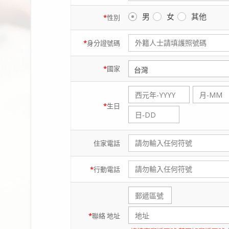
男
女
其他
*
性別
*
身分證
號碼
*
國家
*
生日
住家
電話
*
行動
電話
*
聯絡
地址