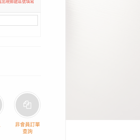
或出現郵遞區號填寫
員
非會員訂單
查詢