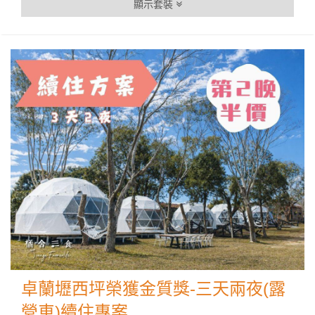
顯示套裝
卓蘭壢西坪榮獲金質獎-三天兩夜(露
營車)續住專案