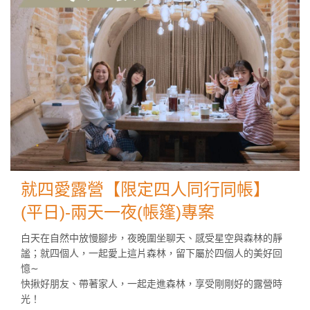
就四愛露營【限定四人同行同帳】
(平日)-兩天一夜(帳篷)專案
白天在自然中放慢腳步，夜晚圍坐聊天、感受星空與森林的靜
謐；就四個人，一起愛上這片森林，留下屬於四個人的美好回
憶∼
快揪好朋友、帶著家人，一起走進森林，享受剛剛好的露營時
光！