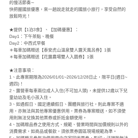
的慢活節奏∼
快把握國旅優惠，來一趟說走就走的國旅小旅行，享受自然的
放鬆時光！
★提供【1泊3食】、【加碼優惠】：
Day1：下午茶點、晚餐
Day2：中西式早餐
＊每車加碼贈送【泰安虎山溫泉雙人露天風呂券】1張
＊每車加碼贈送【花露農場雙人入園券】1張
★注意事項：
1、此專案期限為2026/01/01~2026/12/28日止，限平日(週日~
週四)！
2、露營車每車兩位成人入住(不可加人頭)，未提供12歲以下兒
童幼幼及毛小孩入住。
3、如遇假日、國定連續假日、團體與旅行社，則此專案不適
用，亦無法與其他專案優惠併用，票券為專案贈送，如不須使
用則無法兌換其他票券或折抵金額使用。
4、加碼贈品券之使用方式、規範、營業時間與加價規則以外的
消費需求，如商品或餐飲，須依票券園區現場規範為準。
5、加碼贈品券每次使用需由店家回收票券，影印、汙損致無法