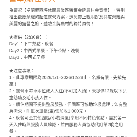
為慶祝【卓蘭壢西坪休閒農業區榮獲金牌農村金質獎】，特別
推出歡慶榮耀的超值露營方案，邀您帶上親朋好友共度榮耀與
美麗的露營之旅，體驗金牌農村的獨特風情！
★提供【2泊6食】：
Day1：下午茶點、晚餐
Day2：中西式早餐、下午茶點、晚餐
Day3：中西式早餐
★注意事項：
1、此專案期限為2026/1/1~2026/12/28止，名額有限，先搶先
贏！
2、露營車每車兩位成人入住(不可加人頭)，未提供12歲以下兒
童幼幼及毛小孩入住。
3、續住期間不提供整房服務，但園區可協助垃圾處理；如有整
房需求，則單次單帳(車)需加收1,000元。
4、晚餐可至其他園區(小巷清風)享用不同特色餐點，需於第一
天入住時與服務人員確認，並由服務人員協助代訂第2晚之用
餐。