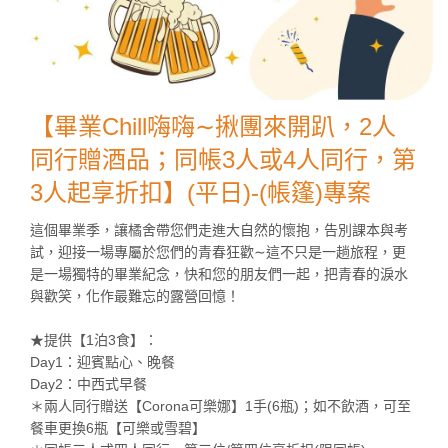
【畢業Chill嗨嗨∼揪團來開趴，2人
同行贈酒品；同帳3人或4人同行，第
3人起享折扣】(平日)-(帳篷)專案
這個畢業季，讓橘舍帶您們走進大自然的懷抱，告別課本與考
試，迎接一場專屬於您們的青春狂歡∼這不只是一趟旅程，更
是一場獨特的畢業紀念，快和您的朋友們一起，把青春的淚水
與歡笑，化作最難忘的露營回憶！
★提供【1泊3食】：
Day1：迎賓點心、晚餐
Day2：中西式早餐
＊兩人同行贈送【Corona可樂娜】1手(6瓶)；如不飲酒，可至
餐車更換6瓶【可樂或雪碧】