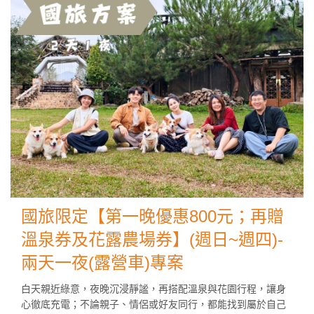
國旅限定【第一晚優惠800元；再贈
溫泉券及花露農場券】(週日~週四)-
兩天一夜(露營車)專案
白天親近綠意，夜晚沉浸靜謐，再搭配溫泉與花園行程，讓身
心徹底充電；不論親子、情侶或好友同行，都能找到屬於自己