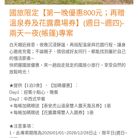
國旅限定【第一晚優惠800元；再贈
溫泉券及花露農場券】(週日~週四)-
兩天一夜(帳篷)專案
白天親近綠意，夜晚沉浸靜謐，再搭配溫泉與花園行程，讓身
心徹底充電；不論親子、情侶或好友同行，都能找到屬於自己
的慢活節奏∼
快把握國旅優惠，來一趟說走就走的國旅小旅行，享受自然的
放鬆時光！
★提供【1泊3食】、【加碼優惠】：
Day1：迎賓小點心、晚餐
Day2：中西式早餐
＊每帳加碼贈送【泰安虎山溫泉雙人露天風呂券】1張
＊每帳加碼贈送【花露農場雙人入園券】1張
★注意事項：
1、此專案期限為2026/01/01~2026/12/28日止，限平日(週日~