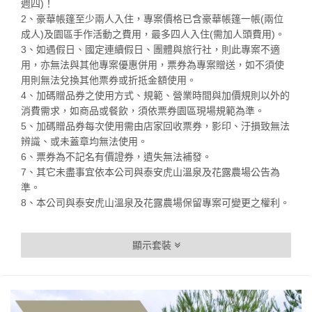
週四)！
2、豪華帳篷至少兩人入住，專案價格已含豪華帳篷一帳(兩位
成人)及園區手作活動之費用，最多四人入住(需加人頭費用)。
3、如遇假日、國定連續假日、團體與旅行社，則此專案不適
用，亦無法與其他專案優惠併用，票券為專案贈送，如不須使
用則無法兌換其他票券或折抵金額使用。
4、加碼贈品券之使用方式、規範、營業時間與加價規則以外的
消費需求，如商品或餐飲，須依票券園區現場規範為準。
5、加碼贈品券每次使用需由店家回收票券，影印、汙損致無法
辨識、或未蓋章均無法使用。
6、票券為不記名有價證券，遺失無法補發。
7、其它未盡事宜依本公司與泰安虎山溫泉及花露農場公告為
準。
8、本公司與泰安虎山溫泉及花露農場保留專案可變更之權利。
顯示套裝