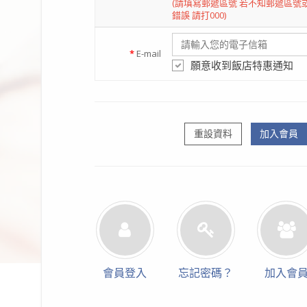
(請填寫郵遞區號 若不知郵遞區號
錯誤 請打000)
*
E-mail
願意收到飯店特惠通知
重設資料
加入會員
會員登入
忘記密碼？
加入會