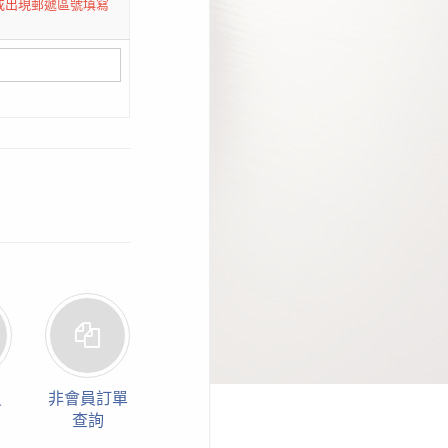
或出現郵遞區號填寫
員
非會員訂單
查詢