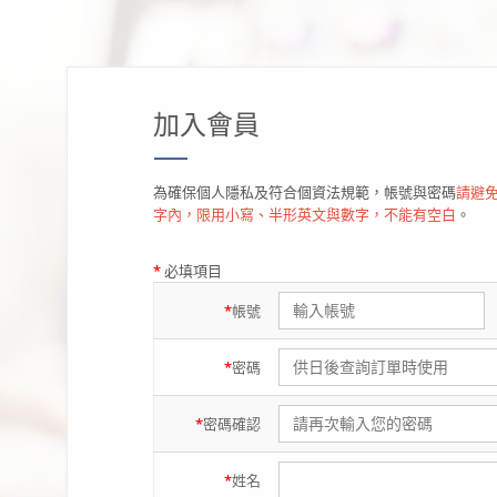
加入會員
為確保個人隱私及符合個資法規範，帳號與密碼
請避免
字內，限用小寫、半形英文與數字，不能有空白
。
*
必填項目
*
帳號
*
密碼
*
密碼
確認
*
姓名