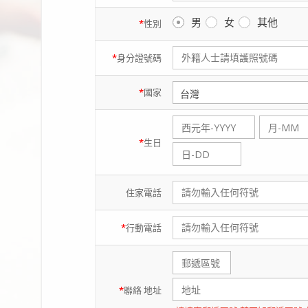
男
女
其他
*
性別
*
身分證
號碼
*
國家
*
生日
住家
電話
*
行動
電話
*
聯絡
地址