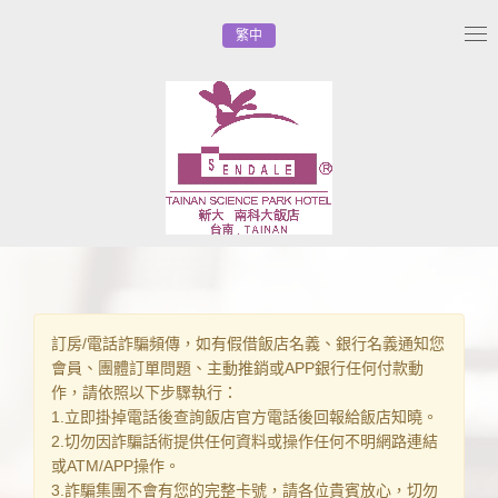
繁中
Tog
nav
訂房/電話詐騙頻傳，如有假借飯店名義、銀行名義通知您
會員、團體訂單問題、主動推銷或APP銀行任何付款動
作，請依照以下步驟執行：
1.立即掛掉電話後查詢飯店官方電話後回報給飯店知曉。
2.切勿因詐騙話術提供任何資料或操作任何不明網路連結
或ATM/APP操作。
3.詐騙集團不會有您的完整卡號，請各位貴賓放心，切勿