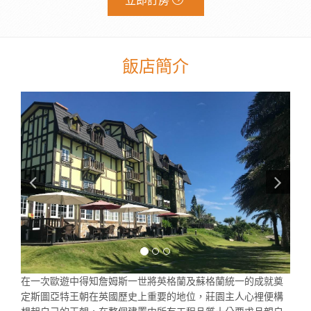
立即訂房
飯店簡介
在一次歐遊中得知詹姆斯一世將英格蘭及蘇格蘭統一的成就奠
定斯圖亞特王朝在英國歷史上重要的地位，莊園主人心裡便構