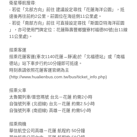
衛星導航搜尋:
- 若從「北部方向」前往 建議設定尋找「花蓮海洋公園」，抵
達後再往前約2公里，莊園位在海這側11公里處。
- 若從「南部方向」前往 可直接設定尋找「斯圖亞特海洋莊園
」，亦可使用門牌定位：花蓮縣壽豐鄉鹽寮村福德80號(台11線
11公里處)。
搭乘客運
搭乘花蓮客運(車次1140花蓮→靜浦)於「北福德站」或「南福
德站」站下車步行約10分鐘即可抵達。
時刻表請依照花蓮客運官網為主
(http://www.hualienbus.com.tw/bus/ticket_info.php)
搭乘火車
太魯閣列車/普悠瑪號 台北－花蓮 約需2小時
自強號列車 (北迴線) 台北－花蓮 約需2.5小時
自強號列車 (南迴線) 高雄－花蓮 約需5小時
搭乘飛機
華信航空公司高雄－花蓮 航程約 50分鐘