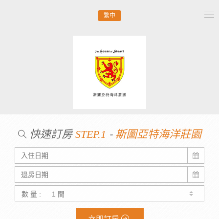
繁中
Tog
nav
快速訂房
-
STEP.1
斯圖亞特海洋莊園
數 量 :