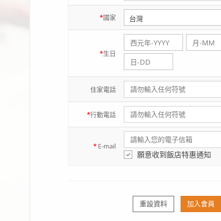
*
國家
*
生日
住家
電話
*
行動
電話
*
E-mail
願意收到飯店特惠通知
重設資料
加入會員