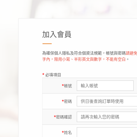
加入會員
為確保個人隱私及符合個資法規範，帳號與密碼
請避免
字內，限用小寫、半形英文與數字，不能有空白
。
*
必填項目
*
帳號
*
密碼
*
密碼
確認
*
姓名