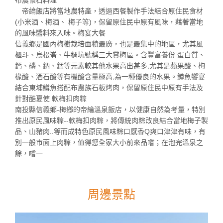
帝綸飯店將當地農特產，透過西餐製作手法結合原住民食材
(小米酒、梅酒、 梅子等)，保留原住民中原有風味，藉著當地
的風味醬料來入味。梅宴大餐
信義鄉是國內梅樹栽培面積最廣，也是最集中的地區，尤其風
櫃斗、烏松崙、牛稠坑號稱三大賞梅區。含豐富養份:蛋白質、
鈣、磷、鈉、錳等元素較其他水果高出甚多,尤其是蘋果酸、枸
椽酸、酒石酸等有機酸含量極高,為一種優良的水果。鱒魚饗宴
結合東埔鱒魚搭配布農族石板烤肉，保留原住民中原有手法及
針對酷夏使 軟梅扣肉粽
南投縣信義鄉-梅鄉的帝綸溫泉飯店，以健康自然為考量，特別
推出原民風味粽--軟梅扣肉粽，將傳統肉粽改良結合當地梅子製
品、山豬肉..等而成特色原民風味粽口感香Q爽口津津有味，有
別一般市面上肉粽，值得您全家大小前來品嚐；在泡完溫泉之
餘，嚐一
周邊景點