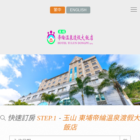
繁中
ENGLISH
Tog
nav
快速訂房
-
STEP.1
玉山 東埔帝綸溫泉渡假大
飯店