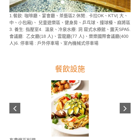
1.餐飲: 咖啡廳、宴會廳、茶藝區2.休閒:. 卡拉OK、KTV( 大、
中、小包廂)、 兒童遊樂區、健身房、乒乓球、撞球檯、麻將區
3. 養生: 指壓室4. 溫泉、冷泉水療: 洞 窟式水療館、露天SPA5.
會議廳: 乙女廳(18 人)、雲龍廳(77 人)、樂樂國際會議廳(400
人)6. 停車場 : 戶外停車場、室內機械式停車場
餐飲設施
布農懷石料理