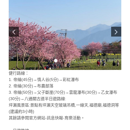
健行路線：
1. 帝綸(45分)→情人谷(5分)→彩虹瀑布
2. 帝綸(30分)→布農部落
3. 帝綸(50分)→父子斷崖(70分)→雲龍瀑布(30分)→乙女瀑布
(30分)→八通關古道半日遊路線:
坪瀨風景區:景點有坪瀨天空玻璃吊橋,一線天,福德廟,福德洞等
(建議約3小時)
其餘請參閱官方網站-訊息快報-育樂活動。