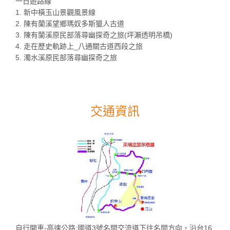
一日遊路線
1. 新中橫玉山景觀風景線
2. 陳有蘭溪望鄉瑪奴多斯獵人古道
3. 陳有蘭溪原民部落尋幽探奇之旅(坪瀨透明吊橋)
4. 走在歷史軌跡上_八通關古道西段之旅
5. 濁水溪原民部落尋幽探奇之旅
交通資訊
自行開車-高速公路:國道3號名間交流道下往名間方向，沿台16