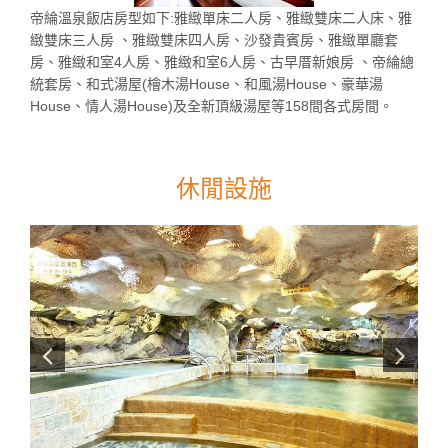
帝綸溫泉飯店房型如下:雅緻單床二人房、雅緻雙床二人床、雅
緻雙床三人房 、雅緻雙床四人房、沙發貴賓房、雅緻單廳套
房、雅緻和室4人房、雅緻和室6人房、古早厝新娘房 、帝綸總
統套房、和式湯屋(檜木湯House、和風湯House、豪華湯
House、情人湯House)及全新頂級湯屋等158間各式房間。
休閒設施