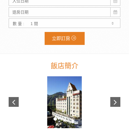
數 量 :
立即訂房
飯店簡介