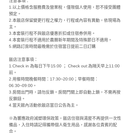
注意事項：
1.以上價格含服務費及營業稅，僅限個人使用，恕不接受團體
預定。
2.本飯店保留變更行程之權力，行程或內容有異動，依現場為
主。
3.本套裝行程不與飯店優惠折扣或住宿券併用。
4.本套裝行程不適用於農曆新年期間及特殊節日不適用。
5.網路訂房時間最晚需於住宿當日提前二日訂購
飯店注意事項：
1.Check in 為每日下午15:00 ； Check out:為隔天早上11:00
前。
2.用餐時間晚餐時間：17:30~20:00；早餐時間：
06:30~09:00。
3.房間出門時，請勿反鎖。房間門關上即自動上鎖，不需再按
反鎖鈕。
4.當天館內活動依飯店當日公告為主。
※為響應政府減塑環保政策，飯店住宿與湯屋不再提供一次性
備品，入住時請記得攜帶個人衛生用品，感謝各位貴賓的配
合。