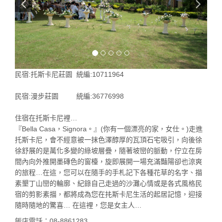
民宿:托斯卡尼莊園 統編:10711964
民宿:漫步莊園 統編:36776998
住宿在托斯卡尼裡…
『Bella Casa，Signora。』(你有一個漂亮的家，女仕。)走進
托斯卡尼，會不經意被一抹色澤醇厚的瓦頂石宅吸引，向後徐
徐舒展的是萬化多變的綠坡層疊，隨著坡巒的脈動，佇立在房
間內向外推開墨磚色的窗檯，旋即展開一場充滿豔陽卻也涼爽
的旅程…在這，您可以在隨手的手札記下各種花草的名字、描
素墾丁山巒的輪廓、紀錄自己走過的沙灘心情或是各式風格民
宿的剪影素描，都將成為您在扥斯卡尼生活的起居記憶，迎接
隨時隨地的驚喜… 在這裡，您是女主人…
飯店電話：08-8861283