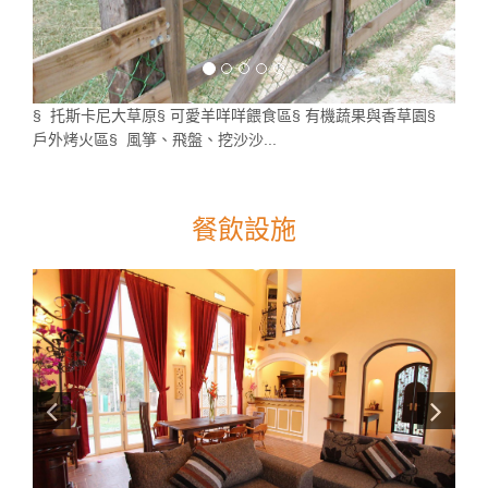
§ 托斯卡尼大草原§ 可愛羊咩咩餵食區§ 有機蔬果與香草園§
戶外烤火區§ 風箏、飛盤、挖沙沙...
餐飲設施