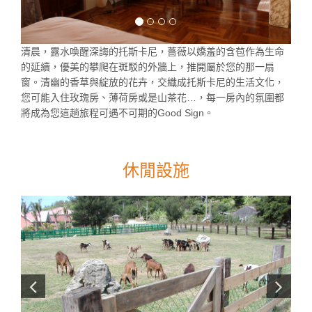
清晨，露水喚醒深誨的托斯卡尼，薔薇以嬌羞的含苞作為生命
的延續，優美的攀爬在斑駁的外牆上，推開屬於您的那一扇
窗。清幽的香草與綻放的花卉，交織成托斯卡尼的生活文化，
您可能入住玫瑰房、薄荷房或是山茶花…，每一房內的氛圍都
將成為您這趟旅程可遇不可期的Good Sign。
休閒設施