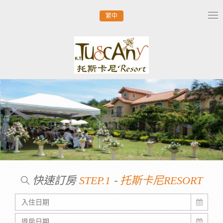
繁中
Tog
nav
快速訂房
-
STEP.1
托斯卡尼RESORT