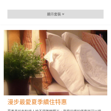
顯示套裝
漫步最愛夏季續住特惠