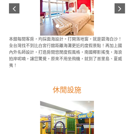
本舘每間客房，均採面海設計。打開落地窗，就是碧海白沙！
全台灣找不到比白宮行舘距離海灘更近的度假景點！再加上國
內外名師設計，打造房間悠閒度假風格，南國椰影搖曳，海浪
拍岸呢喃，讓您驚覺，原來不用坐飛機，就到了峇里島、夏威
夷！
休閒設施