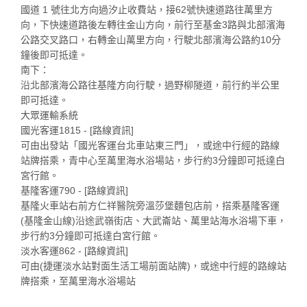
國道 1 號往北方向過汐止收費站，接62號快速道路往萬里方
向，下快速道路後左轉往金山方向，前行至基金3路與北部濱海
公路交叉路口，右轉金山萬里方向，行駛北部濱海公路約10分
鐘後即可抵達。
南下：
沿北部濱海公路往基隆方向行駛，過野柳隧道，前行約半公里
即可抵達。
大眾運輸系統
國光客運1815 - [路線資訊]
可由出發站「國光客運台北車站東三門」，或途中行經的路線
站牌搭乘，青中心至萬里海水浴場站，步行約3分鐘即可抵達白
宮行館。
基隆客運790 - [路線資訊]
基隆火車站右前方仁祥醫院旁溫莎堡麵包店前，搭乘基隆客運
(基隆金山線)沿途武嶺街店、大武崙站、萬里站海水浴場下車，
步行約3分鐘即可抵達白宮行館。
淡水客運862 - [路線資訊]
可由(捷運淡水站對面生活工場前面站牌)，或途中行經的路線站
牌搭乘，至萬里海水浴場站