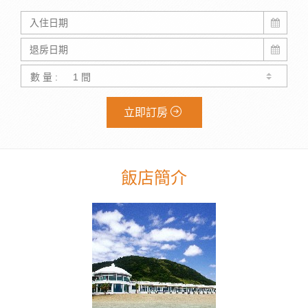
數 量 :
立即訂房
飯店簡介