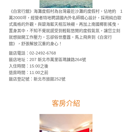
《白宮行舘》海灘度假村為台灣最近沙灘的度假村，佔地約 1
萬2000坪，經營者特地聘請國內外名師精心設計，採用純白歐
式風格的外觀，與碧海藍天相互映襯，再加上南國椰影搖曳，
置身其中，不知不覺就感受到輕鬆悠閒的度假氣氛，讓您立刻
就想拋開工作壓力，忘卻俗世塵囂，馬上飛奔到《白宮行
舘》，舒張解放沉重的身心！
飯店電話：02-2492-6768
飯店地址：207 新北市萬里區瑪鋉路264號
入住時間：15:00之後
退房時間：11:00之前
飯店登記號：新北市旅館252號
客房介紹