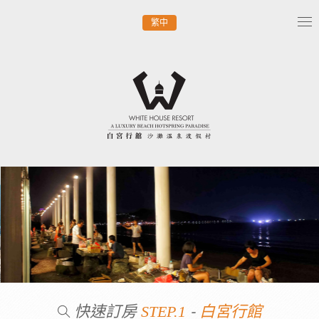
繁中
Tog
nav
快速訂房
-
STEP.1
白宮行館