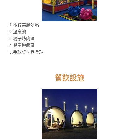
1.本舘美麗沙灘
2.溫泉池
3.親子烤肉區
4.兒童遊戲區
5.手球桌，乒乓球
餐飲設施