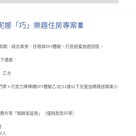
 妮娜「巧」樂趣住房專案🍫
假期，結合美食、住宿與DIY體驗，打造甜蜜旅遊回憶。
以下禮遇：
餐」乙次
門票＋巧克力棒棒糖DIY體驗乙次(12歲以下兒童加碼贈送精美小
住免費升等「精緻家庭房」（僅限房型升等）
明
0人