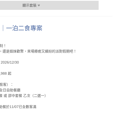
顯示套裝
｜一泊二食專案
刻！
，還是姐妹歡聚，來場療癒又繽紛的派對假期吧！
026/12/30
988 起
位房客）：
全日自助餐廳
 或 邵中套餐 乙次（二選一）
餐於11/07已全數客滿