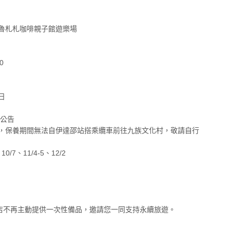
魯札札咖啡親子館遊樂場
0
日
養公告
，保養期間無法自伊達邵站搭乘纜車前往九族文化村，敬請自行
10/7、11/4-5、12/2
 起，飯店不再主動提供一次性備品，邀請您一同支持永續旅遊。