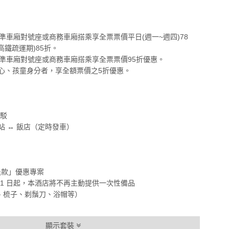
車：標準車廂對號座或商務車廂搭乘享全票票價平日(週一~週四)78
高鐵疏運期)85折。
車：標準車廂對號座或商務車廂搭乘享全票票價95折優惠。
心、孩童身分者，享全額票價之5折優惠。
駁
 ↔ 飯店（定時發車）
款」優惠專案
2 月 1 日起，本酒店將不再主動提供一次性備品
梳子、剃鬚刀、浴帽等）
顯示套裝