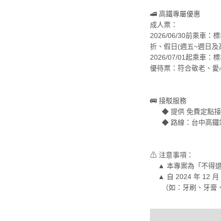
🚄 高鐵專屬優惠
成人票：
2026/06/30前乘
折、假日(週五~週日及
2026/07/01起乘
優待票：符合敬老、愛
🚌 接駁服務
◆ 提供 免費定點接
◆ 路線：台中高鐵站
⚠ 注意事項：
▲ 本專案為「不得退
▲ 自 2024 年 1
（如：牙刷、牙膏、