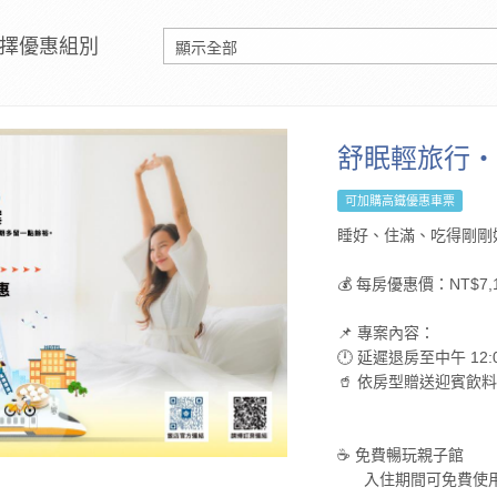
擇優惠組別
舒眠輕旅行・
可加購高鐵優惠車票
睡好、住滿、吃得剛剛
💰 每房優惠價：NT$7,1
📌 專案內容：
🕛 延遲退房至中午 12:
🥤 依房型贈送迎賓飲
☕ 免費暢玩親子館
入住期間可免費使用