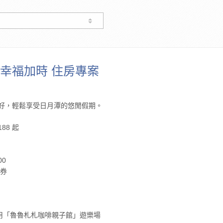
幸福加時 住房專案
好，輕鬆享受日月潭的悠閒假期。
88 起
00
料券
「魯魯札札咖啡親子館」遊樂場