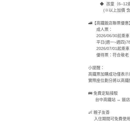
◆ 孩童（6–12歲）
(※以上加價 含饗沐
🚄【高鐵飯店聯票優惠
成人票：
2026/06/30前
平日(週一~週四)78
2026/07/01起
優待票：符合敬老、
小提醒：
高鐵票加購成功僅表示
實際座位劃分將以高鐵
🚌 免費定點接駁
台中高鐵站 ↔ 飯店
👶 親子友善
入住期間可免費使用