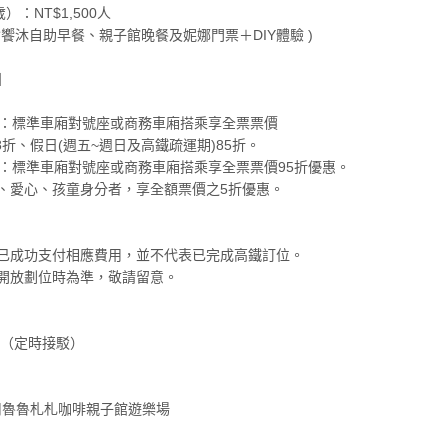
：NT$1,500人
自助早餐、親子館晚餐及妮娜門票＋DIY體驗 )
】
乘車：標準車廂對號座或商務車廂搭乘享全票票價
折、假日(週五~週日及高鐵疏運期)85折。
乘車：標準車廂對號座或商務車廂搭乘享全票票價95折優惠。
愛心、孩童身分者，享全額票價之5折優惠。
已成功支付相應費用，並不代表已完成高鐵訂位。
開放劃位時為準，敬請留意。
（定時接駁）
魯魯札札咖啡親子館遊樂場