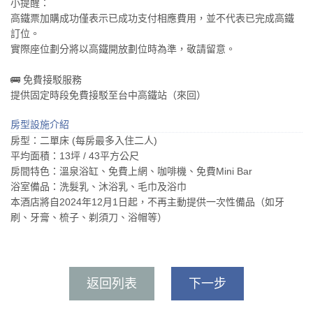
小提醒：
高鐵票加購成功僅表示已成功支付相應費用，並不代表已完成高鐵
訂位。
實際座位劃分將以高鐵開放劃位時為準，敬請留意。
🚌 免費接駁服務
提供固定時段免費接駁至台中高鐵站（來回）
房型設施介紹
房型：二單床 (每房最多入住二人)
平均面積：13坪 / 43平方公尺
房間特色：溫泉浴缸、免費上網、咖啡機、免費Mini Bar
浴室備品：洗髮乳、沐浴乳、毛巾及浴巾
本酒店將自2024年12月1日起，不再主動提供一次性備品（如牙
刷、牙膏、梳子、剃須刀、浴帽等）
返回列表
下一步