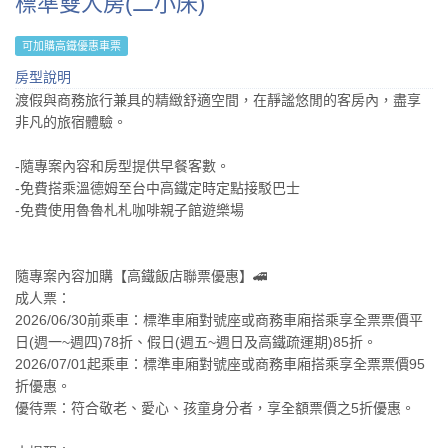
標準雙人房(二小床)
可加購高鐵優惠車票
房型說明
渡假與商務旅行兼具的精緻舒適空間，在靜謐悠閒的客房內，盡享
非凡的旅宿體驗。
-隨專案內容和房型提供早餐客數。
-免費搭乘溫德姆至台中高鐵定時定點接駁巴士
-免費使用魯魯札札咖啡親子館遊樂場
隨專案內容加購​【高鐵飯店聯票優惠】🚄
成人票：
2026/06/30前乘車：標準車廂對號座或商務車廂搭乘享全票票價平
日(週一~週四)78折、假日(週五~週日及高鐵疏運期)85折。
2026/07/01起乘車：標準車廂對號座或商務車廂搭乘享全票票價95
折優惠。
優待票：符合敬老、愛心、孩童身分者，享全額票價之5折優惠。